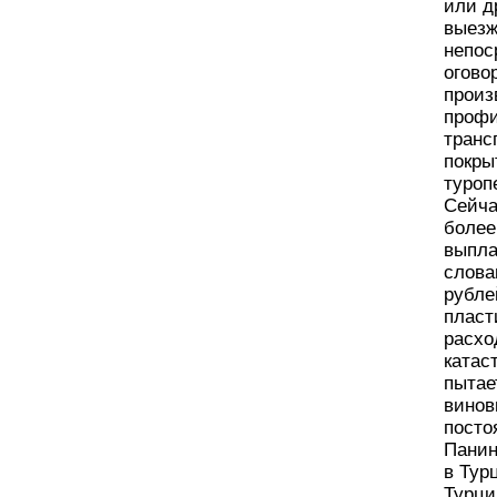
или д
выезж
непос
огово
произ
профи
транс
покры
туроп
Сейча
более
выпла
слова
рубле
пласт
расхо
катас
пытае
винов
посто
Панин
в Тур
Турци