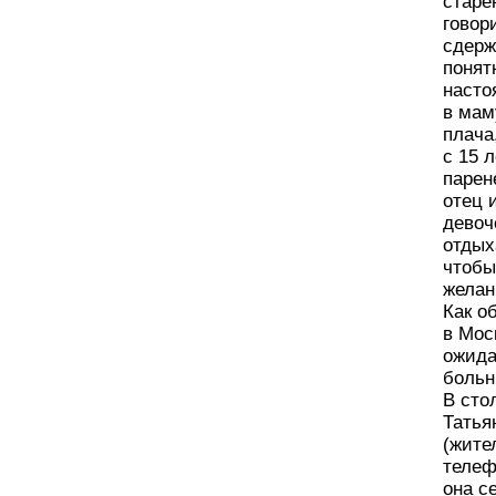
старе
говор
сдерж
понят
насто
в мам
плача
с 15 
парен
отец 
девоч
отдых
чтобы
желан
Как о
в Мос
ожида
больн
В сто
Татья
(жите
телеф
она с