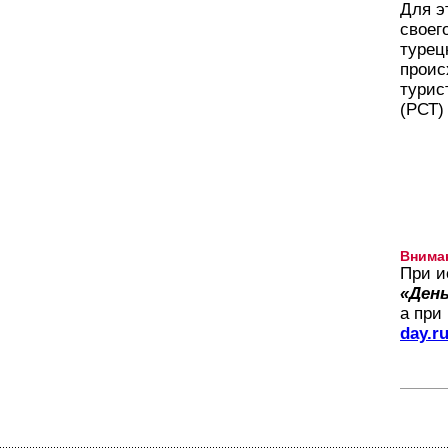
Для э
своег
турец
проис
турис
(РСТ)
Внима
При и
«День
а при
day.r