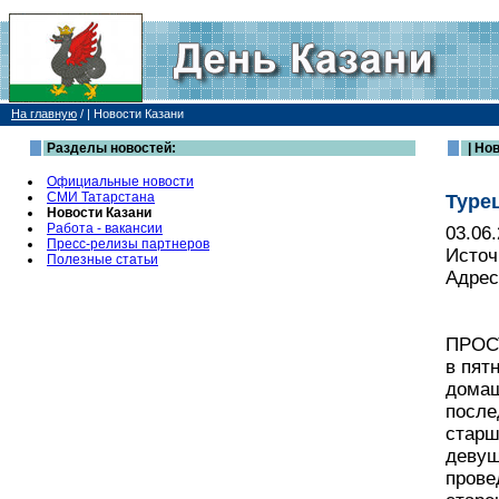
На главную
/
| Новости Казани
Разделы новостей:
| Но
Официальные новости
СМИ Татарстана
Туре
Новости Казани
Работа - вакансии
03.06
Пресс-релизы партнеров
Источ
Полезные статьи
Адрес
ПРОСТ
в пят
домаш
после
старш
девуш
прове