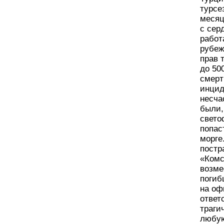
турсе
месяц
с сер
работ
рубеж
прав 
до 50
смерт
инцид
несча
были,
свето
попас
морге
постр
«Комс
возме
погиб
на оф
ответ
траги
любую