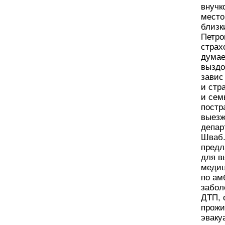
внучк
место
близк
Петро
страх
думае
выздо
завис
и стр
и сем
постр
выезж
депар
Шваб.
предл
для в
медиц
по ам
забол
ДТП, 
прожи
эваку