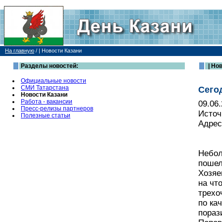
На главную
/
| Новости Казани
Разделы новостей:
| Но
Официальные новости
СМИ Татарстана
Сего
Новости Казани
Работа - вакансии
09.06
Пресс-релизы партнеров
Источ
Полезные статьи
Адрес
Небол
пошел
Хозяе
на чт
трехо
по ка
пораз