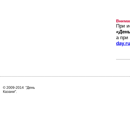
Внима
При и
«День
а при
day.r
© 2009-2014
"День
Казани"
.