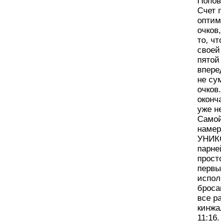
Попов
Счет 
оптим
очков
то, ч
своей
пятой
впере
не су
очков
оконч
уже н
Самой
намер
УНИКС
парне
прост
первы
испол
броса
все р
кинжа
11:16