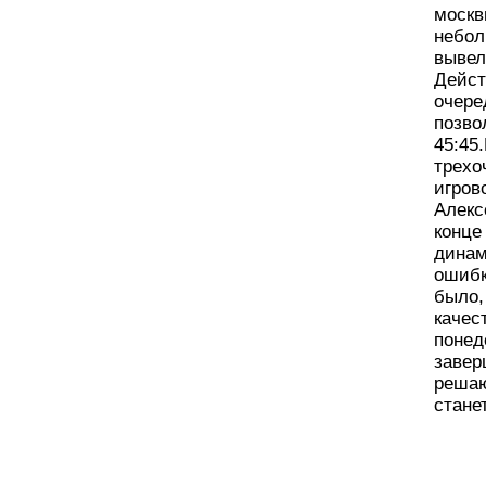
москв
небол
вывел
Дейст
очере
позво
45:45
трехо
игров
Алекс
конце
динам
ошибк
было,
качес
понед
завер
решаю
стане