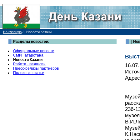
На главную
/
| Новости Казани
Разделы новостей:
| Но
Официальные новости
СМИ Татарстана
Выст
Новости Казани
Работа - вакансии
16.07
Пресс-релизы партнеров
Источ
Полезные статьи
Адрес
Музей
расск
236-1
музея
В.И.Л
Музей
К.Нас