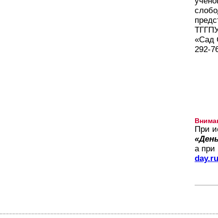
учено
слобо
предс
ТГГПУ
«Сад 
292-76
Внима
При и
«День
а при
day.r