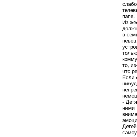
слабо
телев
папе,
Из же
должн
в сем
певец
устро
тольк
комму
то, и
что р
Если 
нибуд
непре
немощ
- Дет
ними 
внима
эмоци
Детей
самоу