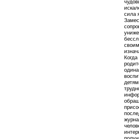
чудов
искал
сила 
Замес
сопро
униже
бессл
своим
изнач
Когда
родит
одина
воспи
детям
трудн
инфор
обращ
присо
после
журна
челов
интер
получ