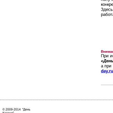
конкр
Здесь
работ
Внима
При и
«День
а при
day.r
© 2009-2014
"День