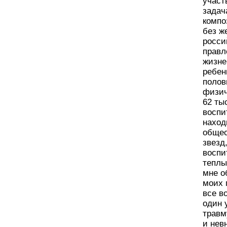
участ
задач
компо
без ж
росси
правл
жизне
ребен
полов
физич
62 ты
воспи
наход
общес
звезд
воспи
теплы
мне о
моих 
все в
один 
травм
и нев