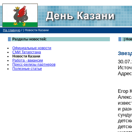
На главную
/
| Новости Казани
Разделы новостей:
| Но
Официальные новости
СМИ Татарстана
Звез
Новости Казани
Работа - вакансии
30.07
Пресс-релизы партнеров
Источ
Полезные статьи
Адрес
Егор 
Алекс
извес
и раз
сунду
детск
детск