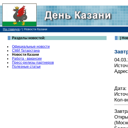
На главную
/
| Новости Казани
Разделы новостей:
| Но
Официальные новости
СМИ Татарстана
Завт
Новости Казани
Работа - вакансии
04.03
Пресс-релизы партнеров
Источ
Полезные статьи
Адрес
Дата: 
Источ
Кол-в
Завтр
Откры
(Моск