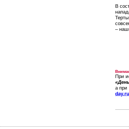
В сос
напад
Терты
совсе
– наш
Внима
При и
«День
а при
day.r