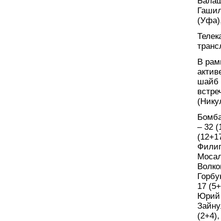
Балаш
Гашил
(Уфа)
Телек
транс
В рам
актив
шайб 
встре
(Нику
Бомба
– 32 
(12+17
Филип
Мосал
Волко
Горбу
17 (5
Юрий 
Зайну
(2+4)