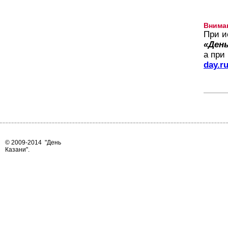
Внима
При и
«День
а при
day.r
© 2009-2014
"День
Казани"
.