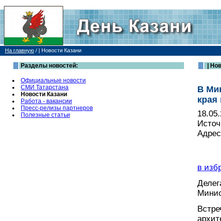
На главную
/
| Новости Казани
Разделы новостей:
| Но
Официальные новости
СМИ Татарстана
В Ми
Новости Казани
края
Работа - вакансии
Пресс-релизы партнеров
18.05
Полезные статьи
Источ
Адрес
в изб
Делег
Минис
Встре
архит