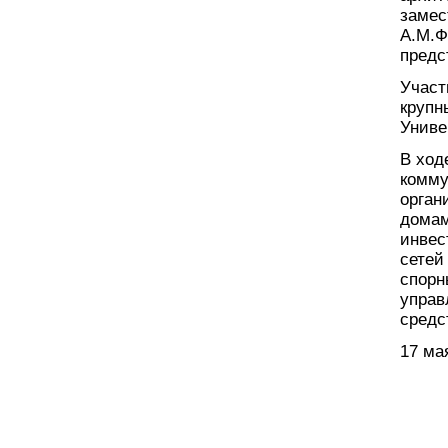
замес
А.М.Ф
предс
Участ
крупн
Униве
В ход
комму
орган
домам
инвес
сетей
спорн
управ
средс
17 ма