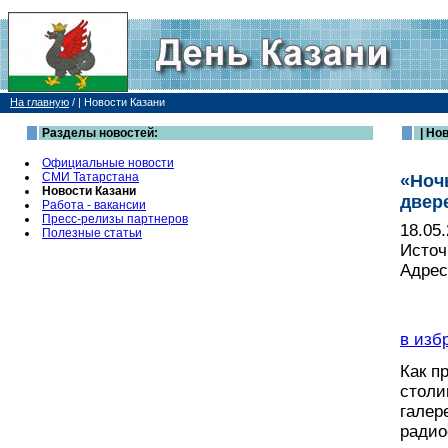
На главную
/
| Новости Казани
Разделы новостей:
| Но
Официальные новости
СМИ Татарстана
«Ноч
Новости Казани
двер
Работа - вакансии
Пресс-релизы партнеров
18.05
Полезные статьи
Источ
Адрес
в изб
Как п
столи
галер
радио