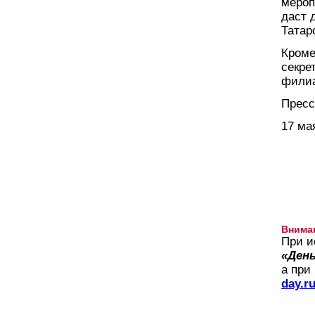
мероп
даст 
Татар
Кроме
секре
филиа
Пресс
17 ма
Внима
При и
«День
а при
day.r