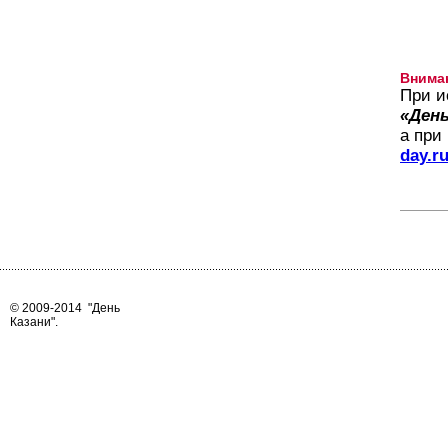
Внима
При и
«День
а при
day.r
© 2009-2014
"День
Казани"
.