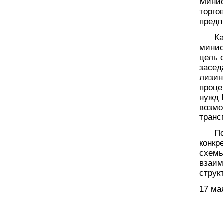
Минис
торго
предп
Как о
минис
цель 
засед
лизин
проце
нужд 
возмо
транс
По ре
конкр
схемы
взаим
струк
17 ма