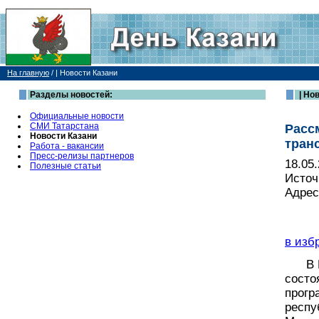
На главную
/
| Новости Казани
Разделы новостей:
| Но
Официальные новости
СМИ Татарстана
Расс
Новости Казани
тран
Работа - вакансии
Пресс-релизы партнеров
18.05
Полезные статьи
Источ
Адрес
в изб
В Мин
состо
прогр
респу