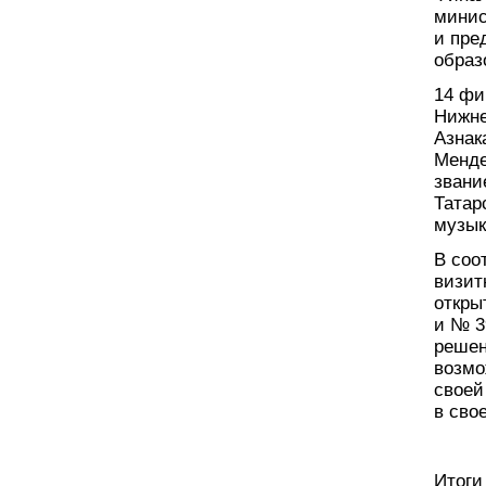
минис
и пре
образ
14 фи
Нижне
Азнак
Менде
звани
Татар
музык
В соо
визит
откры
и № 3
решен
возмо
своей
в сво
Итоги