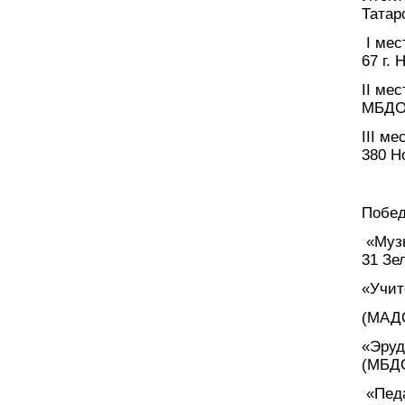
Татар
I мес
67 г.
II ме
МБДОУ
III м
380 Н
Побед
«Музы
31 Зе
«Учит
(МАДО
«Эруд
(МБДО
«Педа