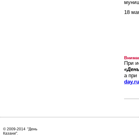
муниц
18 ма
Внима
При и
«День
а при
day.r
© 2009-2014
"День
Казани"
.