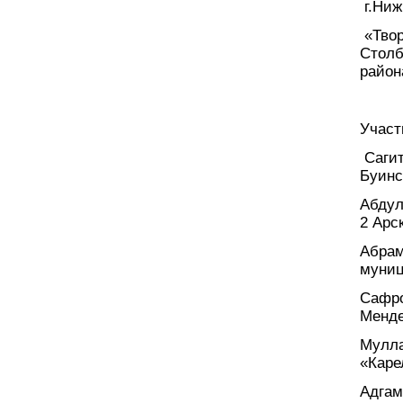
г.Ниж
«Твор
Столб
район
Участ
Сагит
Буинс
Абдул
2 Арс
Абрам
муниц
Сафро
Менде
Мулла
«Каре
Адгам