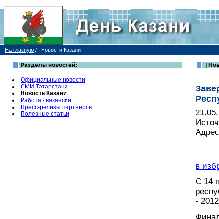
На главную
/
| Новости Казани
Разделы новостей:
| Но
Официальные новости
СМИ Татарстана
Заве
Новости Казани
Респу
Работа - вакансии
Пресс-релизы партнеров
21.05
Полезные статьи
Источ
Адрес
в изб
С 14 
респу
- 2012
Финал