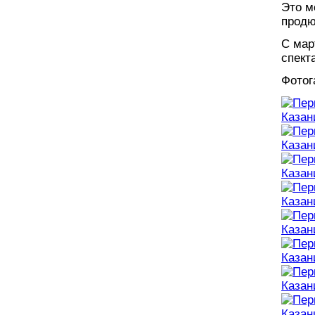
Это м
продю
С мар
спект
Фотог