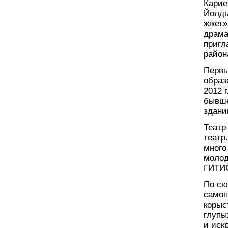
Карие
Йолды
жжет»
драма
пригл
район
Первы
образ
2012 
бывше
здани
Театр
театр
много
молод
ГИТИС
По сю
самоп
корыс
глупы
и иск