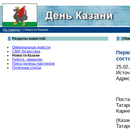
На главную
/
| Новости Казани
Разделы новостей:
| Но
Официальные новости
СМИ Татарстана
Перв
Новости Казани
сост
Работа - вакансии
Пресс-релизы партнеров
25.02
Полезные статьи
Источ
Адрес
Поста
Татар
Карие
(Каза
Татар