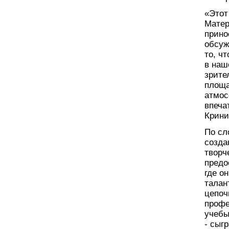
«Этот
Матер
прино
обсуж
то, ч
в наш
зрите
площа
атмос
впеча
Крини
По сл
созда
творч
предо
где о
талан
цепоч
профе
учебы
- сыг