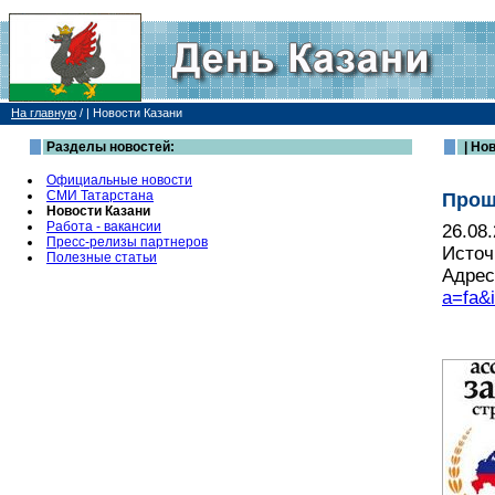
На главную
/
| Новости Казани
Разделы новостей:
| Но
Официальные новости
СМИ Татарстана
Прош
Новости Казани
Работа - вакансии
26.08
Пресс-релизы партнеров
Источ
Полезные статьи
Адрес
a=fa&