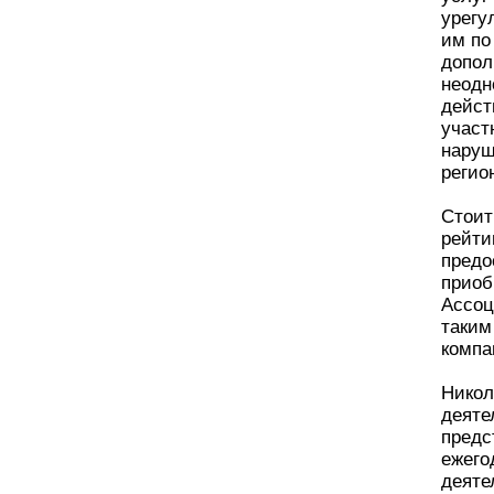
урегу
им по
допол
неодн
дейст
участ
наруш
регио
Стоит
рейти
предо
приоб
Ассоц
таким
компа
Никол
деяте
предс
ежего
деяте