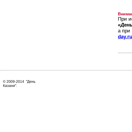
Внима
При и
«День
а при
day.r
© 2009-2014
"День
Казани"
.