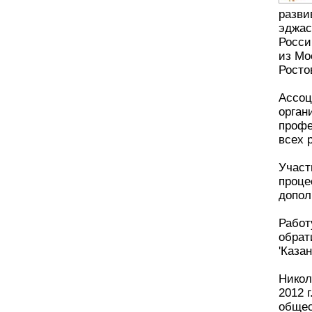
разви
эджас
Росси
из Мо
Росто
Ассоц
орган
профе
всех 
Участ
проце
допол
Работ
обрат
'Каза
Никол
2012 
общес