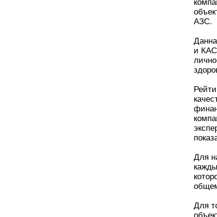
компа
объек
АЗС.
Данна
и КАС
лично
здоро
Рейти
качес
финан
компа
экспе
показ
Для н
кажды
котор
общем
Для т
объек