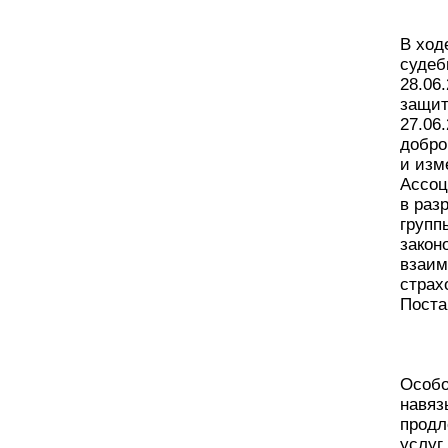
В ход
судеб
28.06
защит
27.06
добро
и изм
Ассоц
в раз
групп
закон
взаим
страх
Поста
Особо
навяз
продл
услуг