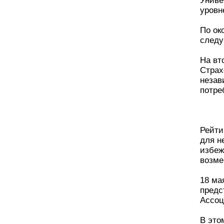
Униве
уровн
По ок
следу
На вт
Страх
незав
потре
Рейти
для н
избеж
возме
18 ма
предс
Ассоц
В это