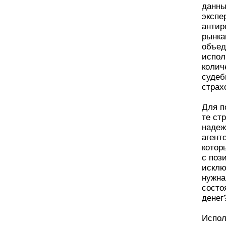
данны
экспе
антир
рынка
объед
испол
колич
судеб
страх
Для п
те ст
надеж
агент
котор
с поз
исклю
нужна
состо
денег
Испол