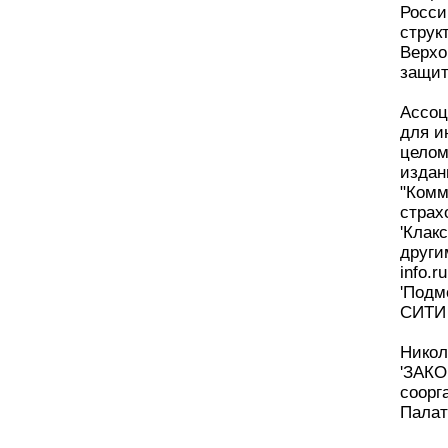
Росси
струк
Верхо
защит
Ассоц
для и
целом
издан
"Комм
страх
'Клак
други
info.r
'Подм
СИТИ 
Никол
'ЗАКО
соорг
Палат