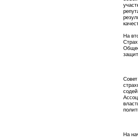
участ
репут
резул
качес
На вт
Страх
Общес
защит
Совет
страх
содей
Ассоц
власт
полит
На на