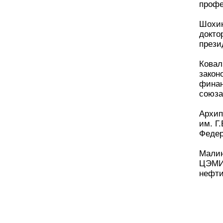
профе
Шохин
докто
прези
Ковал
закон
финан
союза
Архип
им. Г
Федер
Малин
ЦЭМИ 
нефти