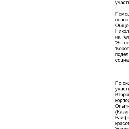
участ
Помощ
новог
Общес
Никол
на тел
'Эксп
'Коро
подел
социа
По ок
участ
Второ
корпо
Опытн
(Каза
Раифс
красо