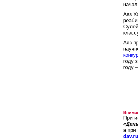
начал
Аяз Х
реаби
Сулей
класс
Аяз п
научн
конку
году 
году 
Внима
При и
«День
а при
day.r