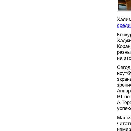
Хали
среди
Конку
Хаджи
Коран
разны
на эт
Сегод
ноутб
экран
зрени
Аппар
РТ по
А.Тер
успех
Мальч
читат
намер