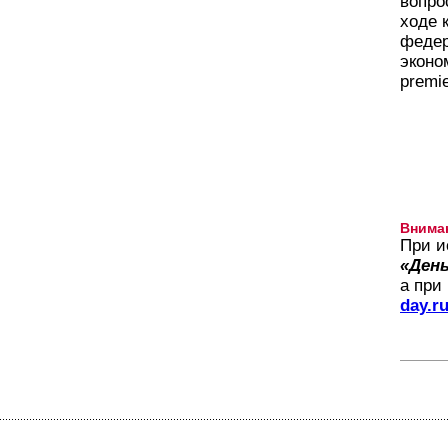
вопро
ходе 
федер
эконо
premie
Внима
При и
«День
а при
day.r