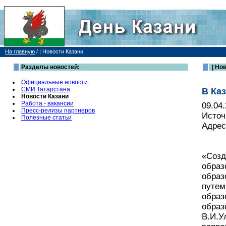
На главную
/
| Новости Казани
Разделы новостей:
| Но
Официальные новости
СМИ Татарстана
В Ка
Новости Казани
Работа - вакансии
09.04
Пресс-релизы партнеров
Источ
Полезные статьи
Адрес
«Созд
образ
образ
путем
образ
образ
В.И.У