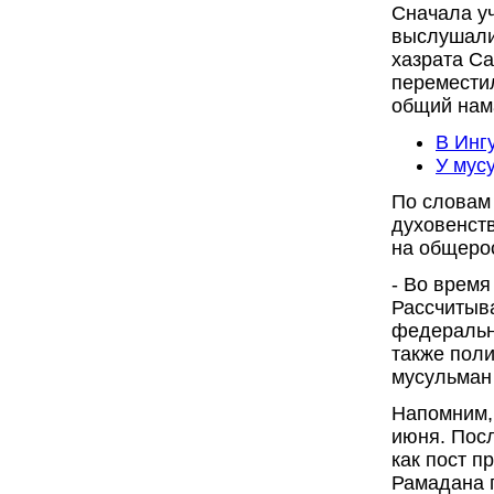
Сначала уч
выслушали
хазрата Са
переместил
общий нама
В Инг
У мус
По словам
духовенст
на общеро
- Во время
Рассчитыва
федеральн
также поли
мусульман
Напомним,
июня. Посл
как пост п
Рамадана п