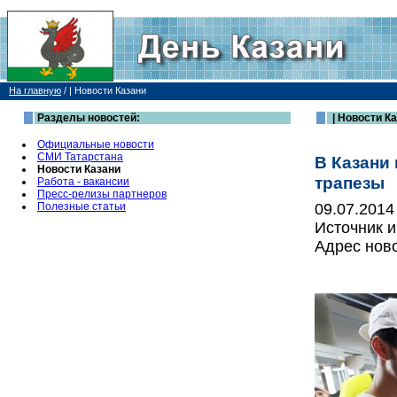
На главную
/
| Новости Казани
Разделы новостей:
| Новости К
Официальные новости
СМИ Татарстана
В Казани
Новости Казани
трапезы
Работа - вакансии
Пресс-релизы партнеров
Полезные статьи
09.07.2014
Источник 
Адрес нов