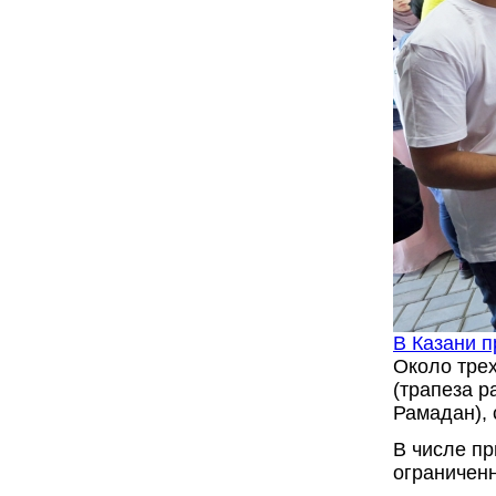
В Казани п
Около тре
(трапеза р
Рамадан), 
В числе п
ограничен