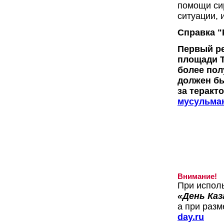
помощи си
ситуации,
Справка "
Первый ре
площади Т
более пол
должен бы
за теракт
мусульман
Внимание!
При испол
«День Каз
а при разм
day.ru