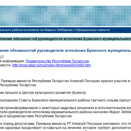
ального района возложено на Марата Зяббарова | Официальные новости
лнение обязанностей руководителя исполкома Буинского муниципального
ение обязанностей руководителя исполкома Буинского муниципаль
017
к информации:
Правительство Республики Татарстан
овости:
http://prav.tatar.ru/rus/index.htm/news/943490.htm
 Премьер-министр Республики Татарстан Алексей Песошин принял участие в
Республики Татарстан.
ие прошло в Центре культурного развития (Буинск).
 заседании Совета Буинского муниципального района третьего созыва присутс
ов проинформировали о некоторых кадровых решениях в исполнительном коми
теля руководителя исполкома муниципального района назначен Марат Зябба
ва и продовольствия Республики Татарстан.
я перед депутатами, Премьер-министр РТ Алексей Песошин напомнил, что гл
ию здоровья продолжает оставаться на лечении, которое требует дополнител