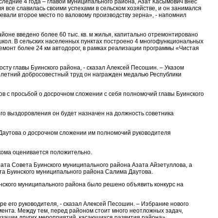
следние 4 года – главой муниципального района, Азат Касымович внес
 все славилась своими успехами в сельском хозяйстве, и он занимался
евали второе место по валовому производству зерна», - напомнил
айоне введено более 60 тыс. кв. м жилья, капитально отремонтировано
 школ. В сельских населенных пунктах построено 4 многофункциональных
емонт более 24 км автодорог, в рамках реализации программы «Чистая
сту главы Буинского района, - сказал Алексей Песошин. – Указом
голетний добросовестный труд он награжден медалью Республики
ов с просьбой о досрочном сложении с себя полномочий главы Буинского
его выздоровления он будет назначен на должность советника
 Даутова о досрочном сложении им полномочий руководителя
кома оценивается положительно.
ата Совета Буинского муниципального района Азата Айзетуллова, а
та Буинского муниципального района Салима Даутова.
уинского муниципального района было решено объявить конкурс на
 его руководителя, - сказал Алексей Песошин. – Избрание нового
ента. Между тем, перед районом стоит много неотложных задач,
ализации других мероприятий, касающихся развития района».