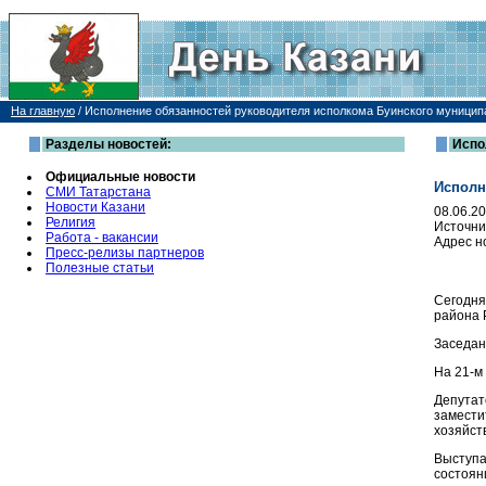
На главную
/
Исполнение обязанностей руководителя исполкома Буинского муницип
Разделы новостей:
Испо
Официальные новости
Исполн
СМИ Татарстана
Новости Казани
08.06.2
Религия
Источни
Работа - вакансии
Адрес н
Пресс-релизы партнеров
Полезные статьи
Сегодня
района 
Заседан
На 21-м
Депутат
замести
хозяйст
Выступа
состоян