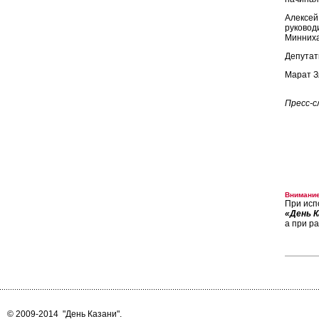
Алексей
руковод
Минних
Депутат
Марат З
Пресс-с
Внимание
При исп
«День К
а при р
© 2009-2014
"День Казани"
.