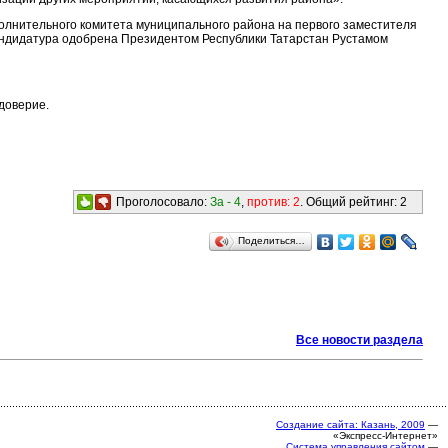
лнительного комитета муниципального района на первого заместителя
кандидатура одобрена Президентом Республики Татарстан Рустамом
доверие.
Проголосовало:
За -
4
,
против:
2
. Общий рейтинг:
2
Поделиться…
Все новости раздела
Создание сайта: Казань, 2009
—
«Экспресс-Интернет»
Система управления сайтом
—