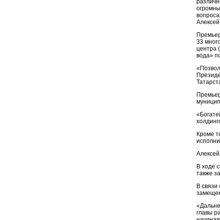
различн
огромны
вопроса
Алексей
Премьер
33 мног
центра 
вода» п
«Позвол
Президе
Татарст
Премьер
муницип
«Богате
холдинг
Кроме т
исполни
Алексей
В ходе 
также з
В связи
замещен
«Дальне
главы р
начиная