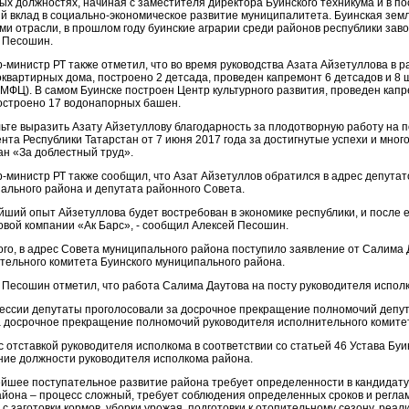
ых должностях, начиная с заместителя директора Буинского техникума и в по
й вклад в социально-экономическое развитие муниципалитета. Буинская земля
ми отрасли, в прошлом году буинские аграрии среди районов республики заво
 Песошин.
-министр РТ также отметил, что во время руководства Азата Айзетуллова в р
оквартирных дома, построено 2 детсада, проведен капремонт 6 детсадов и 8
(МФЦ). В самом Буинске построен Центр культурного развития, проведен капр
остроено 17 водонапорных башен.
ьте выразить Азату Айзетуллову благодарность за плодотворную работу на по
нта Республики Татарстан от 7 июня 2017 года за достигнутые успехи и мно
ан «За доблестный труд».
-министр РТ также сообщил, что Азат Айзетуллов обратился в адрес депутат
ального района и депутата районного Совета.
йший опыт Айзетуллова будет востребован в экономике республики, и после 
овой компании «Ак Барс», - сообщил Алексей Песошин.
ого, в адрес Совета муниципального района поступило заявление от Салима
тельного комитета Буинского муниципального района.
 Песошин отметил, что работа Салима Даутова на посту руководителя испол
сессии депутаты проголосовали за досрочное прекращение полномочий депут
а досрочное прекращение полномочий руководителя исполнительного комите
 с отставкой руководителя исполкома в соответствии со статьей 46 Устава Б
ие должности руководителя исполкома района.
йшее поступательное развитие района требует определенности в кандидатуре
айона – процесс сложный, требует соблюдения определенных сроков и реглам
 с заготовки кормов, уборки урожая, подготовки к отопительному сезону, ре