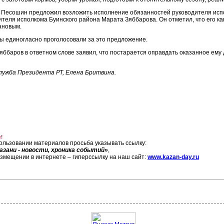
 Песошин предложил возложить исполнение обязанностей руководителя испо
ителя исполкома Буинского района Марата Зяббарова. Он отметил, что его 
ановым.
ы единогласно проголосовали за это предложение.
яббаров в ответном слове заявил, что постарается оправдать оказанное ему 
лужба Президента РТ, Елена Бритвина.
!
ользовании материалов просьба указывать ссылку:
азани - новости, хроника событий»
,
азмещении в интернете – гиперссылку на наш сайт:
www.kazan-day.ru