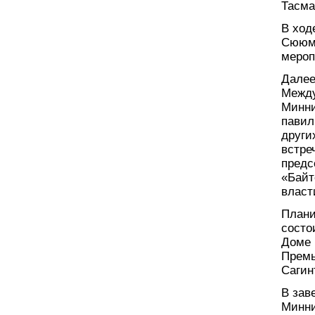
Тасма
В ход
Сююмб
мероп
Далее
Между
Минни
павил
други
встре
предс
«Байт
власт
Плани
состо
Доме 
Премь
Сагин
В зав
Минни