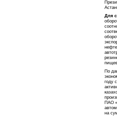
Прези
Астан
Для с
оборо
соотн
соотв
оборо
экспо
нефте
автот
резин
пищев
По да
эконо
году 
актив
казах
произ
ПАО «
автом
на су