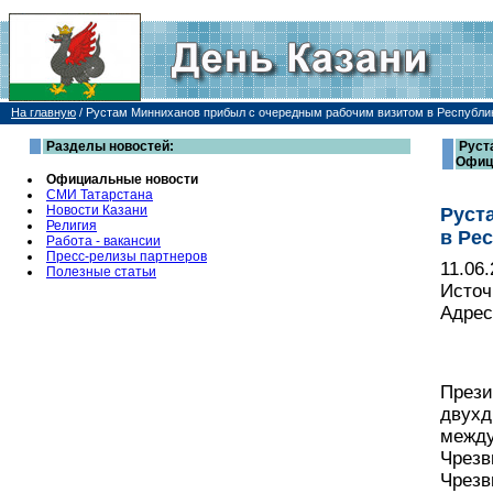
На главную
/
Рустам Минниханов прибыл с очередным рабочим визитом в Республи
Разделы новостей:
Руст
Офиц
Официальные новости
СМИ Татарстана
Новости Казани
Руст
Религия
в Ре
Работа - вакансии
Пресс-релизы партнеров
11.06
Полезные статьи
Источ
Адрес
Прези
двухд
между
Чрезв
Чрезв