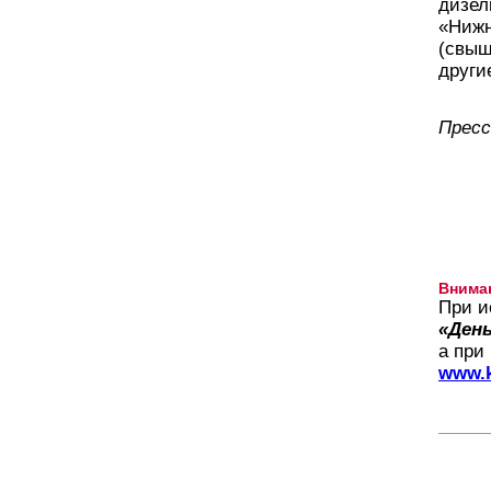
дизел
«Нижн
(свыш
други
Пресс
Внима
При и
«День
а при
www.k