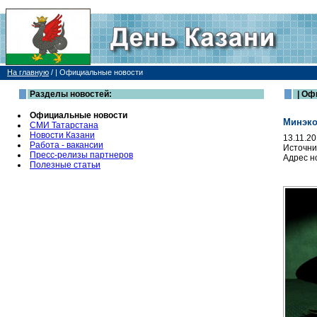
На главную
/
| Официальные новости
Разделы новостей:
| Оф
Официальные новости
Минэко
СМИ Татарстана
Новости Казани
13.11.2
Работа - вакансии
Источни
Пресс-релизы партнеров
Адрес н
Полезные статьи