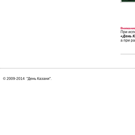
Внимание
При исп
«День К
а при р
© 2009-2014
"День Казани"
.