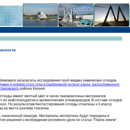
пасности
бликовало результаты исследования проб жидких химических отходов,
ужен 4 ноября этого года в прибрежной полосе озера, расположенного
о
Кировского
района Казани.
 отходы имеют желтый цвет и запах лакокрасочных материалов.
ят из нефтепродуктов и ароматических углеводородов. В составе отходов
нол. По результатам биотестирования отходы отнесены к 3 классу
а на месте разлива токсична.
, нанесенный природе. Материалы экспертизы будут переданы в
ия решения о возбуждении уголовного дела по статье "Порча земли".