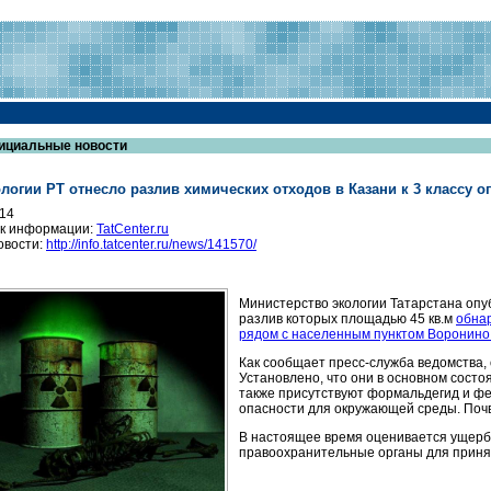
ициальные новости
логии РТ отнесло разлив химических отходов в Казани к 3 классу о
014
к информации:
TatCenter.ru
овости:
http://info.tatcenter.ru/news/141570/
Министерство экологии Татарстана опу
разлив которых площадью 45 кв.м
обнар
рядом с населенным пунктом Воронин
Как сообщает пресс-служба ведомства,
Установлено, что они в основном состо
также присутствуют формальдегид и фе
опасности для окружающей среды. Почв
В настоящее время оценивается ущерб
правоохранительные органы для принят