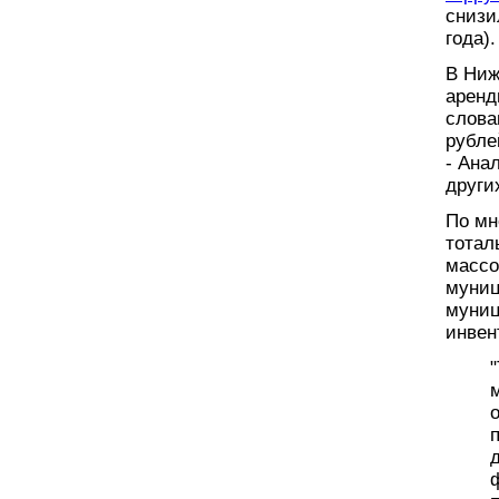
снизи
года).
В Ниж
аренд
слова
рубле
- Ана
други
По мн
тотал
массо
муниц
муниц
инвен