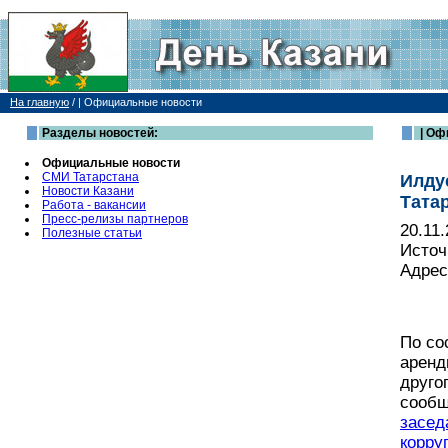
На главную
/
| Официальные новости
Разделы новостей:
| Оф
Официальные новости
СМИ Татарстана
Илду
Новости Казани
Тата
Работа - вакансии
Пресс-релизы партнеров
20.11
Полезные статьи
Источ
Адрес
По со
аренд
друго
сообщ
засед
корру