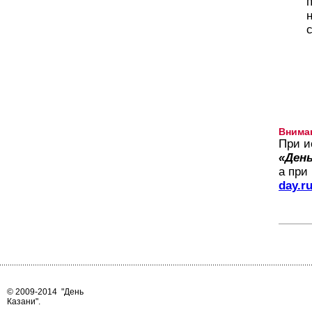
Внима
При и
«День
а при
day.r
© 2009-2014
"День
Казани"
.