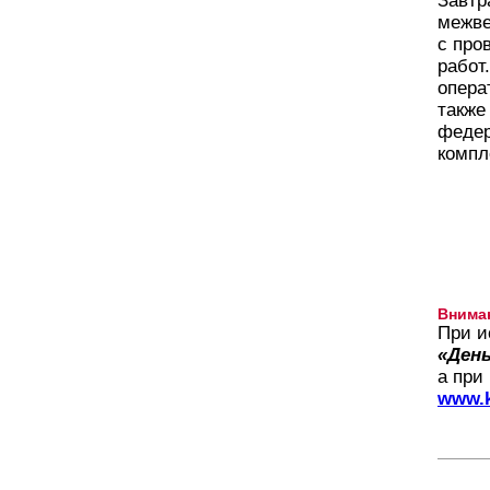
Завтр
межве
с про
работ
опера
также
федер
компл
Внима
При и
«День
а при
www.k