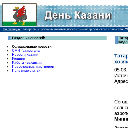
На главную
/
Татарстан с рабочим визитом посетит министр сельского хозяйства Р
Разделы новостей:
Тата
Федо
Официальные новости
СМИ Татарстана
Новости Казани
Тата
Религия
хозя
Работа - вакансии
Пресс-релизы партнеров
05.03
Полезные статьи
Источ
Адрес
Сегод
сельс
аэроп
Минн