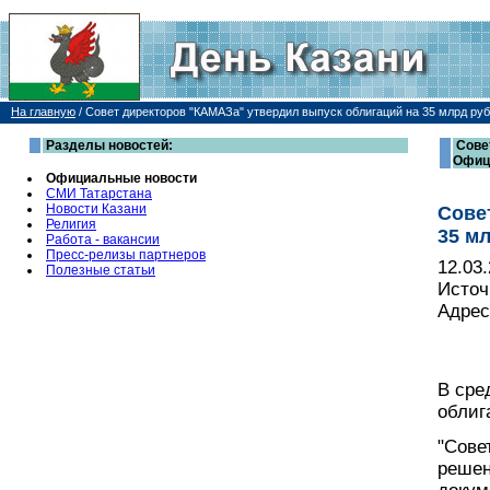
На главную
/
Совет директоров "КАМАЗа" утвердил выпуск облигаций на 35 млрд ру
Разделы новостей:
Сове
Офиц
Официальные новости
СМИ Татарстана
Новости Казани
Сове
Религия
35 м
Работа - вакансии
Пресс-релизы партнеров
12.03
Полезные статьи
Источ
Адрес
В сре
облиг
"Сове
решен