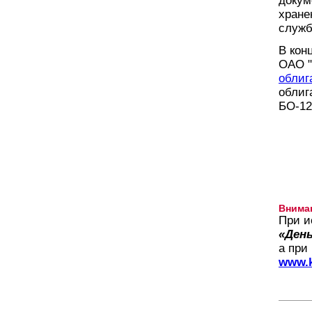
докум
хране
служб
В кон
ОАО "
облиг
облиг
БО-12
Внима
При и
«День
а при
www.k