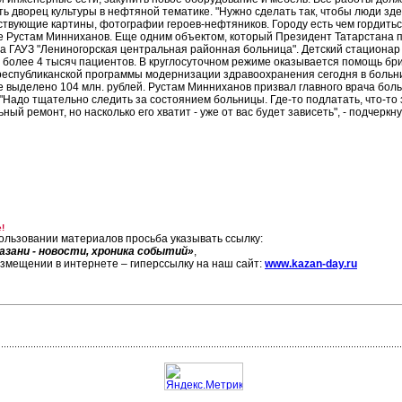
ь дворец культуры в нефтяной тематике. "Нужно сделать так, чтобы люди зд
ствующие картины, фотографии героев-нефтяников. Городу есть чем гордиться
е Рустам Минниханов. Еще одним объектом, который Президент Татарстана по
а ГАУЗ "Лениногорская центральная районная больница". Детский стационар 
 более 4 тысяч пациентов. В круглосуточном режиме оказывается помощь бри
республиканской программы модернизации здравоохранения сегодня в больни
е выделено 104 млн. рублей. Рустам Минниханов призвал главного врача бо
 "Надо тщательно следить за состоянием больницы. Где-то подлатать, что-то 
ный ремонт, но насколько его хватит - уже от вас будет зависеть", - подчерк
!
ользовании материалов просьба указывать ссылку:
азани - новости, хроника событий»
,
азмещении в интернете – гиперссылку на наш сайт:
www.kazan-day.ru