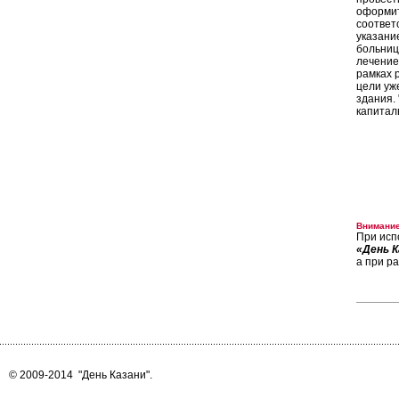
оформит
соответ
указани
больниц
лечение
рамках 
цели уж
здания.
капиталь
Внимание
При исп
«День К
а при р
© 2009-2014
"День Казани"
.