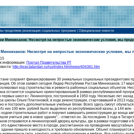
 мы продолжим реализацию социальных программ | Официальные новости
ам Минниханов: Несмотря на непростые экономические условия, мы про
 Минниханов: Несмотря на непростые экономические условия, мы
015
к информации:
Портал Правительства РТ
овости:
http://prav.tatarstan.ru/rus/index.htm/news/404381.htm
стане сохранят финансирование 30 уникальных социальных президентских п
анцев. Об этом заявил сегодня Лидер Республики Рустам Минниханов. 17 мар
ролировал ход строительства и ремонта районных социальных объектов. Нес
ана останется социально ориентированным.В рамках республиканской прог
з первых школ в г. Лениногорск, построенной в 1950 году. Несколько лет на
ра школы Ольги Платоновой, в ходе реконструкции, стартовавшей в 2013 го
 но и построить дополнительные учебные блоки. Всего здесь смогут обучаться
 Из них 100 млн. рублей было выделено из республиканской казны, а 144 млн.
 ходом строительных работ и поручил завершить реконструкцию до конца авгу
ишли учиться уже в новое здание", - отметил он. За последние 3 года в Тата
нов отправился в лениногорский дворец культуры, где в рамках подготовки к
 это единственное место в городе, рассчитанное на проведение масштабных
 здание пришло в негодность и требовало обновления. Объект планируется 
и инженерные сети, закупить новое оборудование и мебель. Все работы долж