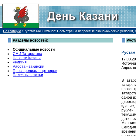
На главную
/
Рустам Минниханов: Несмотря на непростые экономические условия,
Разделы новостей:
Руст
Официальные новости
Рустам
СМИ Татарстана
Новости Казани
17.03.2
Религия
Источни
Работа - вакансии
Адрес н
Пресс-релизы партнеров
Полезные статьи
В Татар
татарст
проконт
Татарст
одной и
директо
здание,
рублей.
текущим
дети пр
Минниха
Сегодня
времени
провест