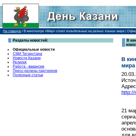
На главную
/
В кинотеатре «Мир» споют колыбельные на разных языках мира | Офи
Разделы новостей:
В ки
ново
Официальные новости
СМИ Татарстана
Новости Казани
В ки
Религия
мира
Работа - вакансии
Пресс-релизы партнеров
20.03
Полезные статьи
Источ
Адрес
http:/
21 ма
сериа
апрел
основ
для в