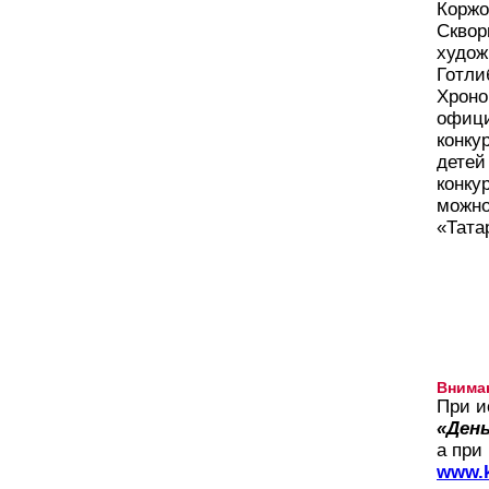
Коржо
Сквор
худож
Готли
Хроно
офици
конку
детей
конку
можно
«Тата
Внима
При и
«День
а при
www.k