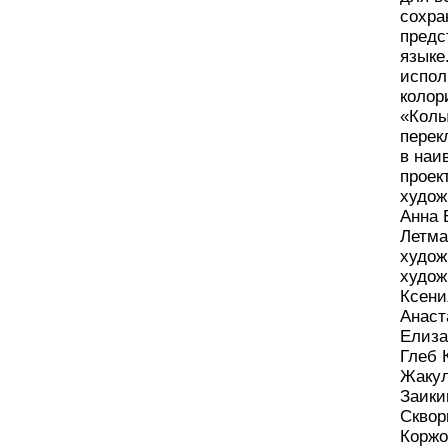
сохра
предс
языке
испол
колор
«Колы
перек
в наи
проек
худож
Анна 
Летма
худож
худож
Ксени
Анаст
Елиза
Глеб 
Жакул
Заики
Сквор
Коржо