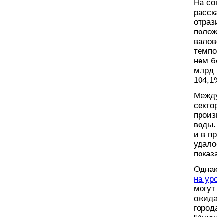
На со
расск
отраз
полож
валов
темпо
нем б
млрд 
104,1
Между
секто
произ
воды.
и в п
удало
показ
Однак
на ур
могут
ожида
город