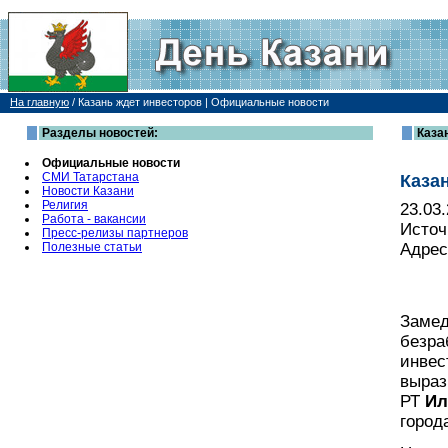
На главную
/
Казань ждет инвесторов | Официальные новости
Разделы новостей:
Каза
Официальные новости
СМИ Татарстана
Каза
Новости Казани
Религия
23.03
Работа - вакансии
Источ
Пресс-релизы партнеров
Полезные статьи
Адрес
Замед
безра
инвес
выраз
РТ
Ил
город