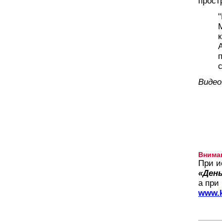
прост
Видео:
Внима
При и
«День
а при
www.k