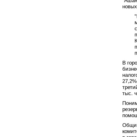
"Ашан
новых
п
В гор
бизне
налог
27,2%
трети
тыс. 
Поним
резер
помощ
Общий
комит