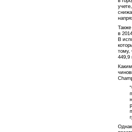
в гор
учете
снижа
напря
Также
в 201
В исп
котор
тому,
449,9
Каким
чинов
Champ
Однак