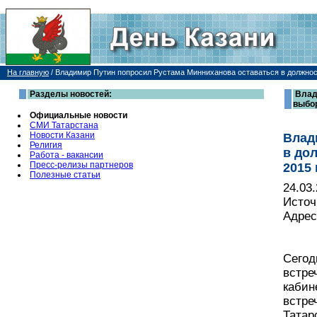
На главную
/
Владимир Путин попросил Рустама Минниханова оставаться в должност
Разделы новостей:
Влад
выбор
Официальные новости
СМИ Татарстана
Новости Казани
Влад
Религия
в до
Работа - вакансии
Пресс-релизы партнеров
2015 
Полезные статьи
24.03
Источ
Адрес
Сегод
встре
кабин
встре
Татар