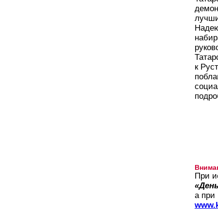
демон
лучши
Надею
набир
руков
Татар
к Рус
побла
социа
подро
Внима
При и
«День
а при
www.k