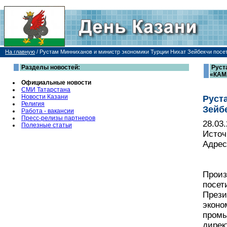
На главную
/
Рустам Минниханов и министр экономики Турции Нихат Зейбекчи пос
Разделы новостей:
Руст
«КАМ
Официальные новости
СМИ Татарстана
Новости Казани
Руст
Религия
Зейб
Работа - вакансии
Пресс-релизы партнеров
28.03
Полезные статьи
Источ
Адрес
Произ
посет
Прези
экон
промы
дирек