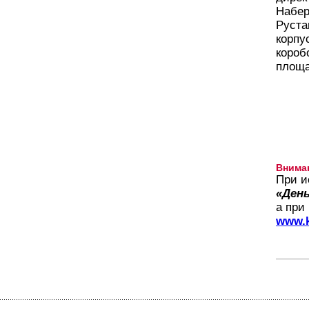
Набер
Руста
корпу
короб
площа
Внима
При и
«День
а при
www.k