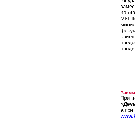
госуд
замес
Кабир
Минни
минис
форум
ориен
предо
проде
Внима
При и
«День
а при
www.k