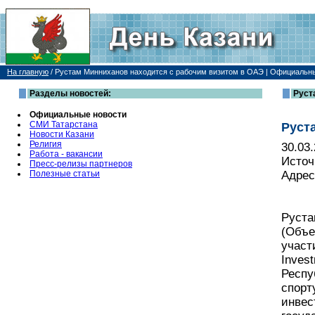
На главную
/
Рустам Минниханов находится с рабочим визитом в ОАЭ | Официальн
Разделы новостей:
Руст
Официальные новости
СМИ Татарстана
Руст
Новости Казани
Религия
30.03
Работа - вакансии
Источ
Пресс-релизы партнеров
Полезные статьи
Адрес
Руста
(Объе
участ
Inves
Респу
спорт
инвес