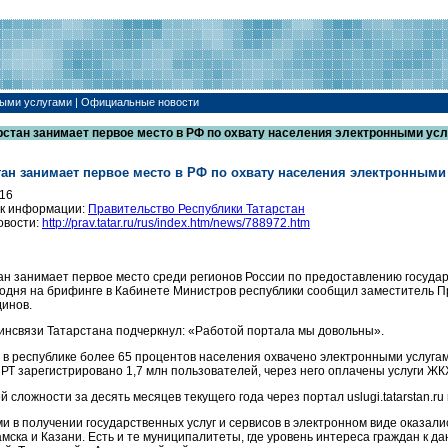
ными услугами | Официальные новости
рстан занимает первое место в РФ по охвату населения электронными ус
тан занимает первое место в РФ по охвату населения электронными
016
к информации:
Правительство Республики Татарстан
овости:
http://prav.tatar.ru/rus/index.htm/news/788972.htm
ан занимает первое место среди регионов России по предоставлению госуда
годня на брифинге в Кабинете Министров республики сообщил заместитель 
инов.
инсвязи Татарстана подчеркнул: «Работой портала мы довольны».
 в республике более 65 процентов населения охвачено электронными услугами
г РТ зарегистрировано 1,7 млн пользователей, через него оплачены услуги ЖК
й сложности за десять месяцев текущего года через портал uslugi.tatarstan.r
и в получении государственных услуг и сервисов в электронном виде оказал
ска и Казани. Есть и те муниципалитеты, где уровень интереса граждан к дан