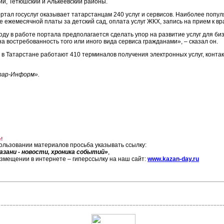
ий, Тетюшский и Алькеевский районы.
ортал госуслуг оказывает татарстанцам 240 услуг и сервисов. Наиболее поп
е ежемесячной платы за детский сад, оплата услуг ЖКХ, запись на прием к вр
году в работе портала предполагается сделать упор на развитие услуг для би
на востребованность того или иного вида сервиса гражданами», – сказал он.
 в Татарстане работают 410 терминалов получения электронных услуг, конта
тар-Информ».
!
ользовании материалов просьба указывать ссылку:
азани - новости, хроника событий»
,
азмещении в интернете – гиперссылку на наш сайт:
www.kazan-day.ru