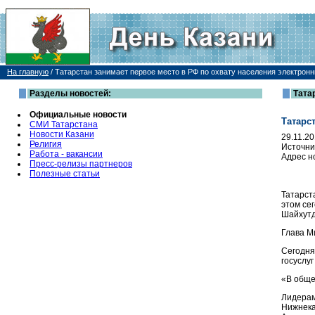
На главную
/
Татарстан занимает первое место в РФ по охвату населения электрон
Разделы новостей:
Тата
Официальные новости
Татарс
СМИ Татарстана
Новости Казани
29.11.2
Религия
Источни
Работа - вакансии
Адрес н
Пресс-релизы партнеров
Полезные статьи
Татарст
этом се
Шайхутд
Глава М
Сегодня
госуслу
«В обще
Лидерам
Нижнекам