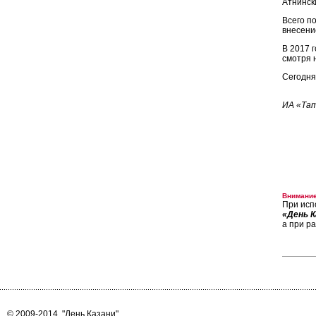
Атнинск
Всего п
внесени
В 2017 
смотря 
Сегодня
ИА «Та
Внимание
При исп
«День К
а при р
© 2009-2014
"День Казани"
.