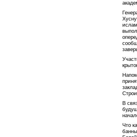
акаде
Генер
Хусну
ислам
выпол
опере
сообщ
завер
Участ
крыто
Напом
приня
закла
Строи
В свя
будущ
начал
Что к
банны