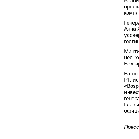
Белой
орган
компл
Генер
Анна 
усове
гости
Минти
необх
Болга
В сов
РТ, и
«Возр
инвес
генер
Главы
офици
Пресс