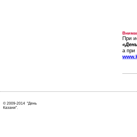
Внима
При и
«День
а при
www.k
© 2009-2014
"День
Казани"
.