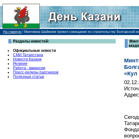
На главную
/
Минтимер Шаймиев провел совещание по строительству Болгарской исл
Разделы новостей:
Минт
акаде
Официальные новости
СМИ Татарстана
Новости Казани
Минт
Религия
Болг
Работа - вакансии
Пресс-релизы партнеров
«Кул
Полезные статьи
02.12
Источ
Адрес
Сегод
Татар
Фонда
вопро