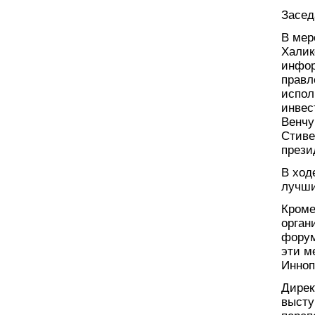
Засед
В мер
Халик
инфор
правл
испол
инвес
Венчу
Стиве
прези
В ход
лучши
Кроме
орган
форум
эти м
Инноп
Дирек
высту