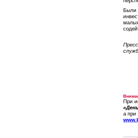
персп
Были 
инвес
малых
содей
Пресс
служб
Внима
При и
«День
а при
www.k