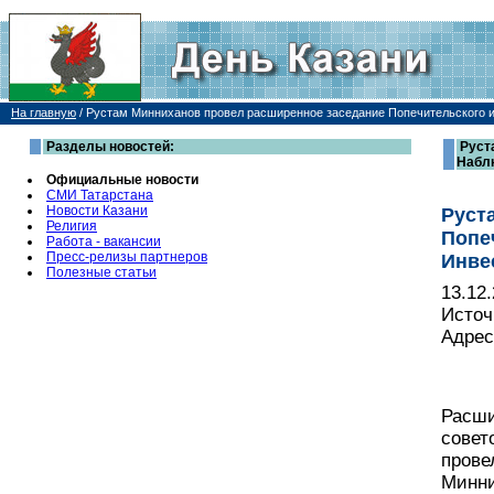
На главную
/
Рустам Минниханов провел расширенное заседание Попечительского 
Разделы новостей:
Руст
Наблю
Официальные новости
СМИ Татарстана
Новости Казани
Руст
Религия
Попе
Работа - вакансии
Пресс-релизы партнеров
Инве
Полезные статьи
13.12
Источ
Адрес
Расши
совет
прове
Минни