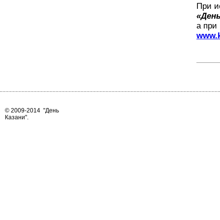
При и
«День
а при
www.k
© 2009-2014
"День
Казани"
.