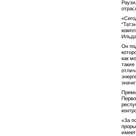
Раузи
отрас
«Сего
“Татэ
компл
Ильда
Он по
котор
как м
такие
отлич
энерг
значи
Премь
Перво
респу
контр
«За п
проры
имеет