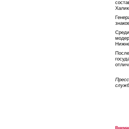
соста
Халик
Генер
знако
Среди
модер
Нижне
После
госуд
отлич
Пресс
служб
Внима