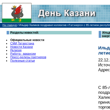
На главную
/
Ильдар Халиков поздравил коллектив «Татэнерго» с 85-летием респуб
Разделы новостей:
Ильд
энер
Официальные новости
СМИ Татарстана
Новости Казани
Ильд
Религия
лети
Работа - вакансии
Пресс-релизы партнеров
22.12
Полезные статьи
Источ
Адрес
С 85-
поздр
Халик
приня
торго