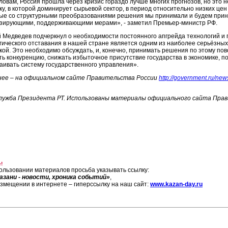
словам, Россия прошла через кризис гораздо лучше многих прогнозов, но это
ку, в которой доминирует сырьевой сектор, в период относительно низких цен 
ые со структурными преобразованиями решения мы принимали и будем прин
зирующими, поддерживающими мерами», - заметил Премьер-министр РФ.
 Медведев подчеркнул о необходимости постоянного апгрейда технологий и
гического отставания в нашей стране является одним из наиболее серьёзных
кой. Это необходимо обсуждать, и, конечно, принимать решения по этому пов
ть конкуренцию, снижать избыточное присутствие государства в экономике, 
аивать систему государственного управления».
ее – на официальном сайте Правительства России
http://government.ru/new
лужба Президента РТ. Использованы материалы официального сайта Пра
!
ользовании материалов просьба указывать ссылку:
азани - новости, хроника событий»
,
азмещении в интернете – гиперссылку на наш сайт:
www.kazan-day.ru