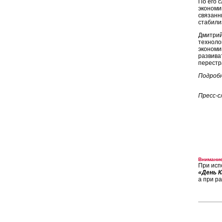
По его 
экономи
связанн
стабили
Дмитрий
техноло
экономи
развива
перестр
Подробн
Пресс-с
Внимание
При исп
«День К
а при р