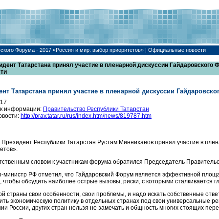
вского Форума - 2017 «Россия и мир: выбор приоритетов» | Официальные новости
идент Татарстана принял участие в пленарной дискуссии Гайдаровского Ф
сти
ент Татарстана принял участие в пленарной дискуссии Гайдаровско
017
к информации:
Правительство Республики Татарстан
овости:
http://prav.tatar.ru/rus/index.htm/news/819787.htm
 Президент Республики Татарстан Рустам Минниханов принял участие в плена
етов».
тственным словом к участникам форума обратился Председатель Правитель
-министр РФ отметил, что Гайдаровский Форум является эффективной площад
о, чтобы обсудить наиболее острые вызовы, риски, с которыми сталкивается 
ой страны свои особенности, свои проблемы, и надо искать собственные ответ
ить экономическую политику в отдельных странах под свои универсальные рец
ии России, других стран нельзя не замечать и общность многих стоящих пер