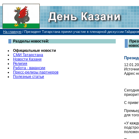
На главную
/
Президент Татарстана принял участие в пленарной дискуссии Гайдаро
Разделы новостей:
През
ново
Официальные новости
СМИ Татарстана
Презид
Новости Казани
Религия
12.01.2
Работа - вакансии
Источни
Пресс-релизы партнеров
Адрес н
Полезные статьи
Сегодня
приорит
С приве
Премьер
для тог
«У кажд
подстро
положен