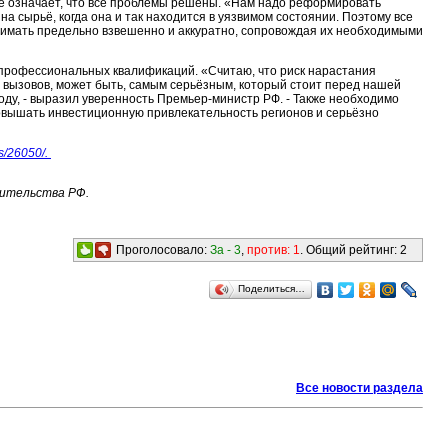
 не означает, что все проблемы решены. «Нам надо реформировать
на сырьё, когда она и так находится в уязвимом состоянии. Поэтому все
имать предельно взвешенно и аккуратно, сопровождая их необходимыми
 профессиональных квалификаций. «Считаю, что риск нарастания
 вызовов, может быть, самым серьёзным, который стоит перед нашей
оду, - выразил уверенность Премьер-министр РФ. - Также необходимо
повышать инвестиционную привлекательность регионов и серьёзно
s/26050/.
вительства РФ.
Проголосовало:
За -
3
,
против:
1
. Общий рейтинг:
2
Поделиться…
Все новости раздела