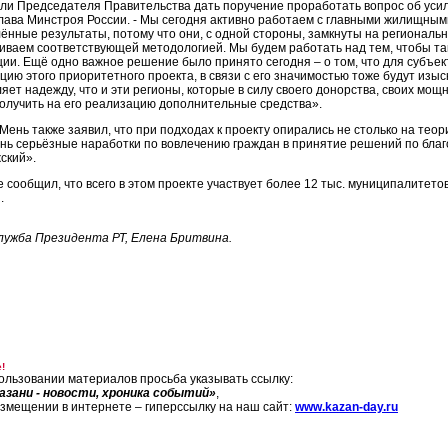
ли Председателя Правительства дать поручение проработать вопрос об усиле
глава Минстроя России. - Мы сегодня активно работаем с главными жилищным
ённые результаты, потому что они, с одной стороны, замкнуты на региональну
иваем соответствующей методологией. Мы будем работать над тем, чтобы так
ии. Ещё одно важное решение было принято сегодня – о том, что для субъек
цию этого приоритетного проекта, в связи с его значимостью тоже будут изыс
ляет надежду, что и эти регионы, которые в силу своего донорства, своих мо
получить на его реализацию дополнительные средства».
ень также заявил, что при подходах к проекту опирались не столько на теори
ень серьёзные наработки по вовлечению граждан в принятие решений по благоу
ский».
е сообщил, что всего в этом проекте участвует более 12 тыс. муниципалитето
.
лужба Президента РТ, Елена Бритвина.
!
ользовании материалов просьба указывать ссылку:
азани - новости, хроника событий»
,
азмещении в интернете – гиперссылку на наш сайт:
www.kazan-day.ru