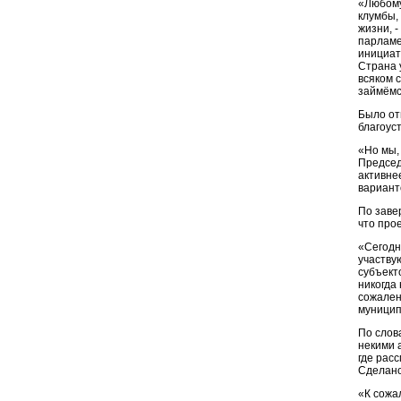
«Любому
клумбы,
жизни, -
парламе
инициат
Страна 
всяком 
займёмс
Было от
благоус
«Но мы,
Председ
активне
варианто
По заве
что прое
«Сегодн
участву
субъект
никогда
сожален
муницип
По слов
некими 
где рас
Сделано
«К сожа