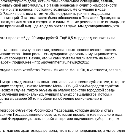
многоквартирного дома, есть ли там нормальное освещение, зелень,
рковать свой автомобиль. По таким нюансам и судят о комфортности
конечно, эти вопросы постоянно возникают. Не случайно в ходе
 России» речь шла о том, чтобы подкрепить усилия государства
рганизаций. Эта тема также была обозначена в Послании Президента.
находят для этого и средства, и силы. Многие региональные столицы, во
но приличный вид. Где-то дела обстоят хуже. Мы договаривались, что
тот проект с 5 до 20 млрд рублей. Ещё 0,5 млрд предназначены на
в местного самоуправления, региональных органов власти, - заявил
ципалитетов. Наша роль – стимулировать регионы и муниципалитеты
стных сообществ. Важно, чтобы сами жители могли влиять на выбор
бот» (подробнее - http://government.ru/news/26202/)
мунального хозяйства России Михаила Меня. Он, в частности, заявил,
 1 марта мы должны заключить соглашения со всеми субъектами, которые
ющих средств, - сказал Михаил Мень. - Общий объём средств с учётом
 всяком случае, такого объёма на благоустройство городской среды
с обучения региональных, муниципальных специалистов, потом, к
дства в размере 50 млн рублей на обучение региональных и
».
текторов субъектов Российской Федерации, которые должны стать
ациями Государственного совета, который прошёл в мае прошлого года,
ийской Федерации должны перейти в прямое подчинение губернаторам.
ь главного архитектора региона, что в корне неправильно, и мы сегодня