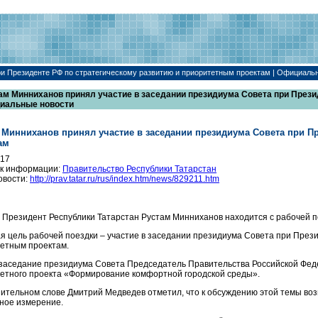
ри Президенте РФ по стратегическому развитию и приоритетным проектам | Официаль
ам Минниханов принял участие в заседании президиума Совета при Прези
иальные новости
 Минниханов принял участие в заседании президиума Совета при П
ам
017
к информации:
Правительство Республики Татарстан
овости:
http://prav.tatar.ru/rus/index.htm/news/829211.htm
 Президент Республики Татарстан Рустам Минниханов находится с рабочей п
я цель рабочей поездки – участие в заседании президиума Совета при През
етным проектам.
заседание президиума Совета Председатель Правительства Российской Феде
етного проекта «Формирование комфортной городской среды».
пительном слове Дмитрий Медведев отметил, что к обсуждению этой темы воз
ное измерение.