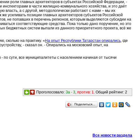
нии роли главных архитекторов в субъектах Российской Федерации, -
и инспекторами в части жилищно-коммунального хозяйства, и это даёт
ю власть, а с другой, методологически работают с нами – мы их
 же усиливать позиции главных архитекторов субъектов Российской
тов, не попавших в перечень регионов, которым выделяются субсидии на
киваться соответствующие средства. Пока только дано поручение, но это
щных бюджетных систем выпали из данного приоритетного проекта, всё же
ю, сколько на практику. «
На опыт Республики Татарстан опирались
, где
стройству, - сказал он. - Опирались на московский опыт, на
в - по сути, все муниципалитеты с населением начиная от тысячи
Проголосовало:
За -
3
,
против:
1
. Общий рейтинг:
2
Поделиться…
Все новости раздела