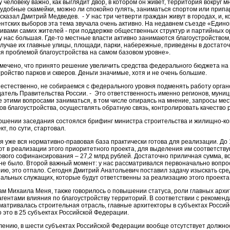
 человеку важно, как выглядит двор, в котором он живёт, территория вокруг 
 удобные скамейки, можно ли спокойно гулять, заниматься спортом или припа
 сказал Дмитрий Медведев. - У нас три четверти граждан живут в городах, и, 
нтских выборов эта тема звучала очень активно. На недавнем съезде «Единой
ивами самих жителей - при поддержке общественных структур и партийных о
у нас большая. Где-то местные власти активно занимаются благоустройством, 
случае их главные улицы, площади, парки, набережные, приведены в достаточ
я проблемой благоустройства на самом базовом уровне».
мечено, что принято решение увеличить средства федерального бюджета на э
тройство парков и скверов. Деньги значимые, хотя и не очень большие.
 естественно, не собираемся с федерального уровня подменять работу органо
атель Правительства России. - Это ответственность именно регионов, муни
е этими вопросами заниматься, в том числе опираясь на мнение, запросы ме
в благоустройства, осуществлять обратную связь, контролировать качество ра
ршении заседания состоялся брифинг министра строительства и жилищно-ком
кт, по сути, стартовал.
я уже вся нормативно-правовая база практически готова для реализации. До
ют в реализации этого приоритетного проекта, для выделения им соответству
ового софинансирования – 27,2 млрд рублей. Достаточно приличная сумма, во
 не было. Второй важный момент: у нас рассматривался первоначально вопро
ию, это отпало. Сегодня Дмитрий Анатольевич поставил задачу изыскать сре
альных служащих, которые будут ответственны за реализацию этого проекта
ам Михаила Меня, также говорилось о повышении статуса, роли главных архи
агентами влияния по благоустройству территорий. В соответствии с рекоменд
сматривалась строительная отрасль, главные архитекторы в субъектах Росс
 это в 25 субъектах Российской Федерации.
лению, в шести субъектах Российской Федерации вообще отсутствует должност