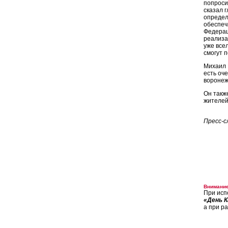
попроси
сказал 
определ
обеспеч
Федерац
реализа
уже все
смогут 
Михаил М
есть оч
воронеж
Он такж
жителей
Пресс-с
Внимание
При исп
«День К
а при р