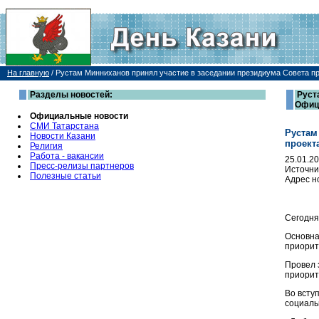
На главную
/
Рустам Минниханов принял участие в заседании президиума Совета п
Разделы новостей:
Руст
Офиц
Официальные новости
СМИ Татарстана
Рустам
Новости Казани
проект
Религия
Работа - вакансии
25.01.2
Пресс-релизы партнеров
Источни
Полезные статьи
Адрес н
Сегодня
Основна
приорит
Провел 
приорит
Во всту
социаль