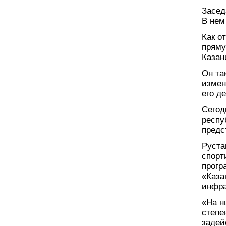
Засед
В нем
Как о
пряму
Казан
Он та
измен
его д
Сегод
респу
предс
Руста
спорт
прогр
«Каза
инфра
«На н
степе
задей