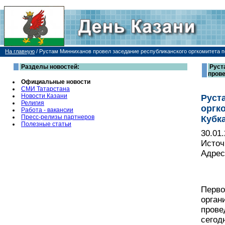
На главную
/
Рустам Минниханов провел заседание республиканского оргкомитета п
Разделы новостей:
Руст
прове
Официальные новости
СМИ Татарстана
Новости Казани
Руст
Религия
оргк
Работа - вакансии
Пресс-релизы партнеров
Кубк
Полезные статьи
30.01
Источ
Адрес
Перво
орган
прове
сегод