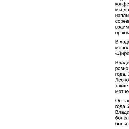
конфе
мы до
наплы
сорев
взаим
оргко
В ход
молод
«Дире
Влади
ровно
года,
Леоно
также
матче
Он та
года 
Влади
болел
больш