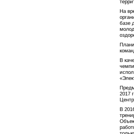
терри
На вр
орган
базе 
молод
оздор
Плани
коман
В кач
чемпи
испол
«Элек
Предм
2017 
Центр
В 201
трени
Объек
работ
тольк