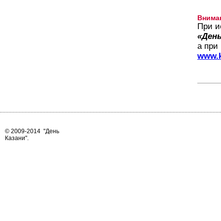
Внима
При и
«День
а при
www.k
© 2009-2014
"День
Казани"
.