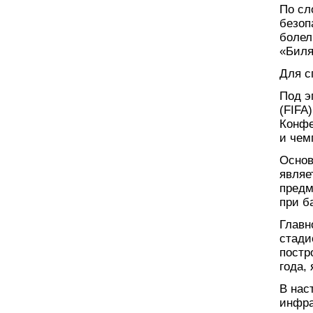
По сл
безоп
болел
«Биля
Для с
Под э
(FIFA
Конфе
и чем
Основ
являе
предм
при б
Главн
стади
постр
года,
В нас
инфра