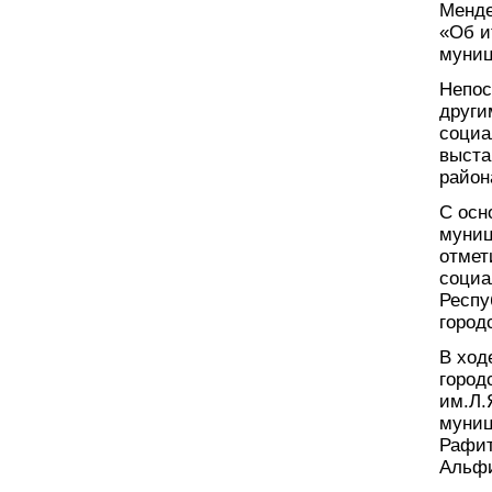
Менде
«Об и
муниц
Непос
други
социа
выста
район
С осн
муниц
отмет
социа
Респу
город
В ход
город
им.Л.
муниц
Рафит
Альфи