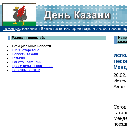
На главную
/
Исполняющий обязанности Премьер-министра РТ Алексей Песошин при
Разделы новостей:
Испо
засед
Официальные новости
СМИ Татарстана
Новости Казани
Испо
Религия
Песо
Работа - вакансии
Пресс-релизы партнеров
Менд
Полезные статьи
20.02
Источ
Адрес
Сегод
Татар
Менде
поезд