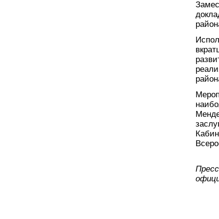
Замес
докла
район
Испол
вкрат
разви
реали
район
Мероп
наибо
Менде
заслу
Кабин
Всеро
Пресс
офици