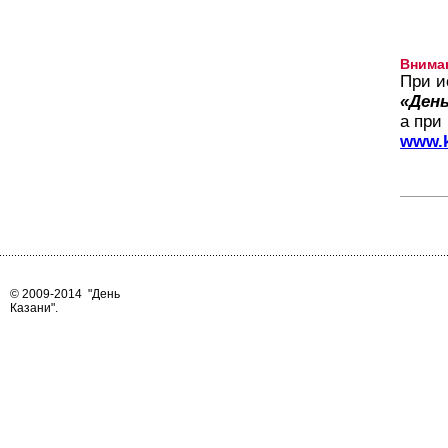
Внима
При и
«День
а при
www.k
© 2009-2014
"День
Казани"
.