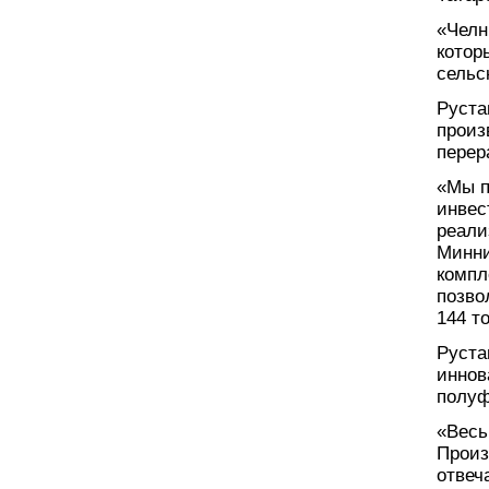
«Челн
котор
сельс
Руста
произ
перер
«Мы п
инвес
реали
Минни
компл
позво
144 т
Руста
иннов
полуф
«Весь
Произ
отвеч