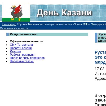
На главную
/
Рустам Минниханов на открытии комплекса «Челны-МПК»: Это крупнейш
Официальные новости
Разделы новостей:
Руст
инвес
Офиц
Официальные новости
СМИ Татарстана
Новости Казани
Религия
Руст
Работа - вакансии
Это 
Пресс-релизы партнеров
Полезные статьи
млрд
17.03
Источ
Адрес
В отк
(Набе
Татар