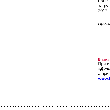
объек
загру
2017 г
Пресс
Внима
При и
«День
а при
www.k