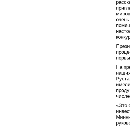
расск
пригл
миров
очень
помещ
насто
конку
Прези
проце
первы
На пр
наших
Руста
имели
проду
числе
«Это 
инвес
Минни
руков