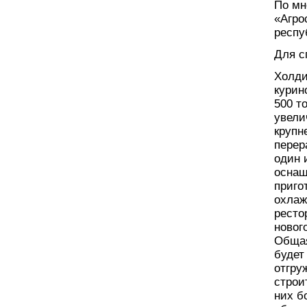
По мн
«Агро
респу
Для с
Холди
курин
500 т
увели
крупн
перер
один 
оснащ
приго
охлаж
ресто
новог
Общая
будет
отгру
строи
них б