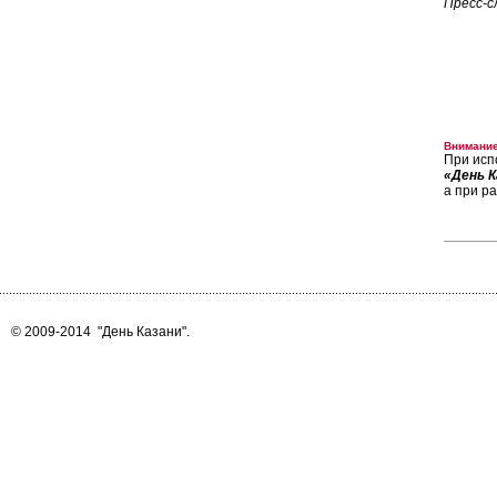
Пресс-с
Внимание
При исп
«День К
а при р
© 2009-2014
"День Казани"
.