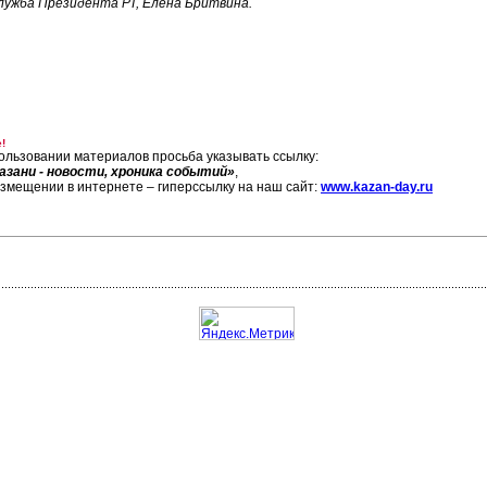
лужба Президента РТ, Елена Бритвина.
!
ользовании материалов просьба указывать ссылку:
азани - новости, хроника событий»
,
азмещении в интернете – гиперссылку на наш сайт:
www.kazan-day.ru