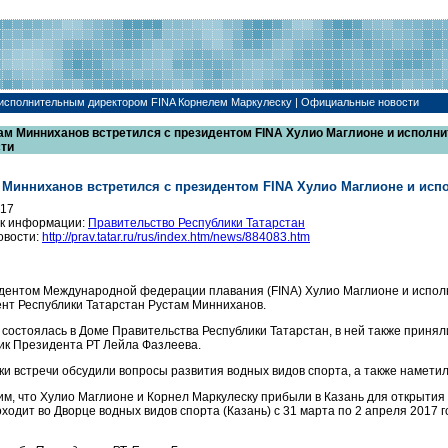
 исполнительным директором FINA Корнелем Маркулеску | Официальные новости
ам Минниханов встретился с президентом FINA Хулио Маглионе и исполн
сти
 Минниханов встретился с президентом FINA Хулио Маглионе и ис
017
к информации:
Правительство Республики Татарстан
овости:
http://prav.tatar.ru/rus/index.htm/news/884083.htm
дентом Международной федерации плавания (FINA) Хулио Маглионе и испол
нт Республики Татарстан Рустам Минниханов.
 состоялась в Доме Правительства Республики Татарстан, в ней также приня
к Президента РТ Лейла Фазлеева.
ки встречи обсудили вопросы развития водных видов спорта, а также намети
м, что Хулио Маглионе и Корнел Маркулеску прибыли в Казань для открытия 
оходит во Дворце водных видов спорта (Казань) с 31 марта по 2 апреля 2017 г