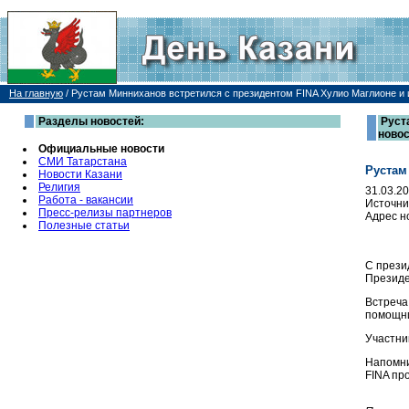
На главную
/
Рустам Минниханов встретился с президентом FINA Хулио Маглионе и
Разделы новостей:
Руст
ново
Официальные новости
СМИ Татарстана
Рустам
Новости Казани
Религия
31.03.2
Работа - вакансии
Источни
Пресс-релизы партнеров
Адрес н
Полезные статьи
С прези
Президе
Встреча
помощни
Участни
Напомни
FINA пр