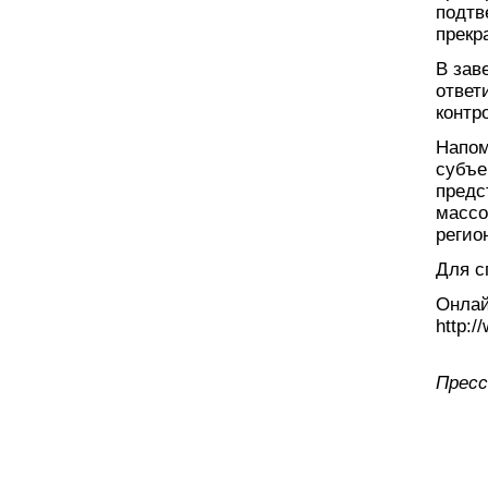
подтв
прекр
В зав
ответ
контр
Напом
субъе
предс
массо
регио
Для с
Онлай
http:/
Пресс