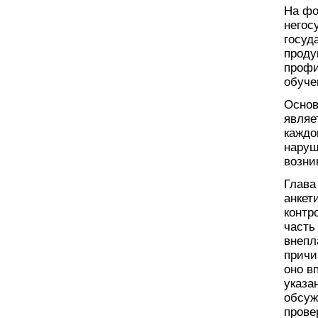
На фо
негос
госуд
проду
профи
обуче
Основ
являе
каждо
наруш
возни
Глава
анкет
контр
часть
внепл
причи
оно в
указа
обсуж
прове