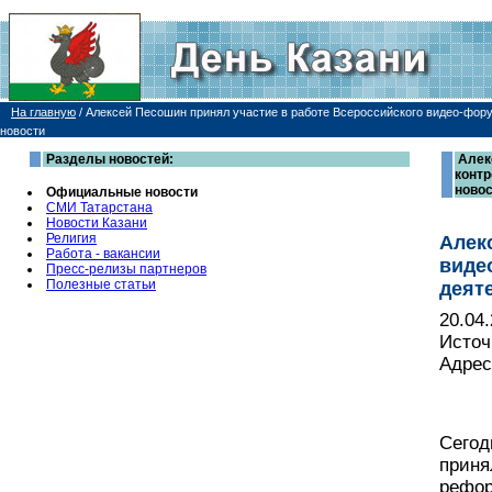
На главную
/
Алексей Песошин принял участие в работе Всероссийского видео-фор
новости
Разделы новостей:
Алек
контр
ново
Официальные новости
СМИ Татарстана
Новости Казани
Религия
Алек
Работа - вакансии
виде
Пресс-релизы партнеров
Полезные статьи
деят
20.04
Источ
Адрес
Сегод
приня
рефор