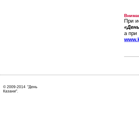
Внима
При и
«День
а при
www.k
© 2009-2014
"День
Казани"
.