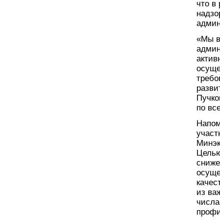
что в
надзо
админ
«Мы в
админ
актив
осуще
требо
разви
Пучко
по вс
Напом
участ
Минэк
Целью
сниже
осуще
качес
из ва
числа
профи