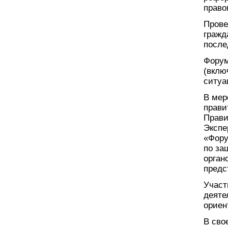
право
Прове
гражд
после
Форум
(вклю
ситуа
В мер
прави
Прави
Экспе
«Фору
по за
орган
предс
Участ
деяте
ориен
В сво