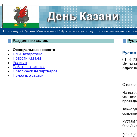
На главную
/
Рустам Минниханов: Philips активно участвует в решении ключевых за
Разделы новостей:
Руст
Официальные новости
Рустам
СМИ Татарстана
Новости Казани
01.06.2
Религия
Источни
Работа - вакансии
Адрес н
Пресс-релизы партнеров
Полезные статьи
С генер
На встр
частнос
проведе
Также у
совреме
Рустам 
борьбы 
В завер