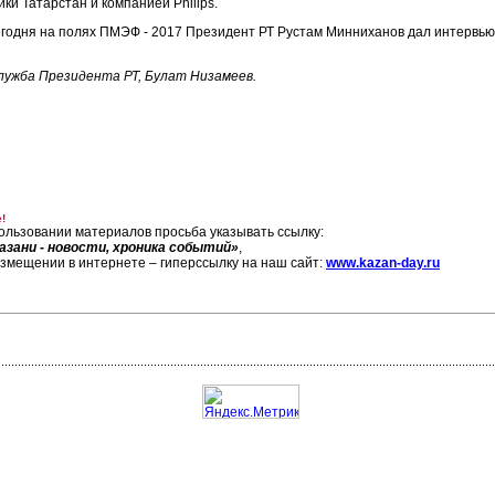
ики Татарстан и компанией Philips.
егодня на полях ПМЭФ - 2017 Президент РТ Рустам Минниханов дал интервью
лужба Президента РТ, Булат Низамеев.
!
ользовании материалов просьба указывать ссылку:
азани - новости, хроника событий»
,
азмещении в интернете – гиперссылку на наш сайт:
www.kazan-day.ru