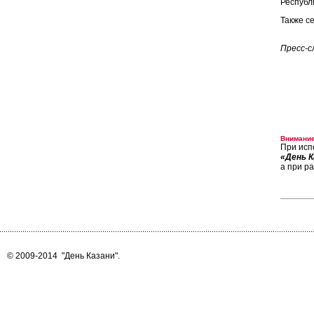
Республ
Также с
Пресс-с
Внимание
При исп
«День К
а при р
© 2009-2014
"День Казани"
.