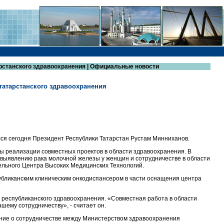
арстанского здравоохранения | Официальные новости
 татарстанского здравоохранения
лся сегодня Президент Республики Татарстан Рустам Минниханов.
ы реализации совместных проектов в области здравоохранения. В
 выявлению рака молочной железы у женщин и сотрудничестве в области
ельного Центра Высоких Медицинских Технологий.
публиканским клиническим онкодиспансером в части оснащения центра
ч республиканского здравоохранения. «Совместная работа в области
шему сотрудничеству», - считает он.
ние о сотрудничестве между Министерством здравоохранения