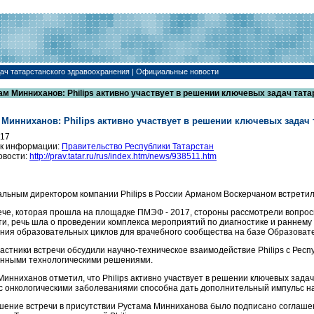
дач татарстанского здравоохранения | Официальные новости
ам Минниханов: Philips активно участвует в решении ключевых задач тат
 Минниханов: Philips активно участвует в решении ключевых задач
017
к информации:
Правительство Республики Татарстан
овости:
http://prav.tatar.ru/rus/index.htm/news/938511.htm
альным директором компании Philips в России Арманом Воскерчаном встрети
ече, которая прошла на площадке ПМЭФ - 2017, стороны рассмотрели вопрос
ти, речь шла о проведении комплекса мероприятий по диагностике и раннему
ния образовательных циклов для врачебного сообщества на базе Образоват
частники встречи обсудили научно-техническое взаимодействие Philips с Рес
нными технологическими решениями.
Минниханов отметил, что Philips активно участвует в решении ключевых зада
с онкологическими заболеваниями способна дать дополнительный импульс на
шение встречи в присутствии Рустама Минниханова было подписано соглаше