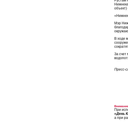
Рустам 
Нижнека
объект)
«Нижнек
Мэр Ниж
благода
окружаю
В ходе 
сооруже
сократя
За счет
водопот
Пресс-с
Внимание
При исп
«День К
а при р