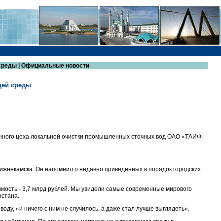
среды | Официальные новости
щей среды
нного цеха локальной очистки промышленных сточных вод ОАО «ТАИФ-
Нижнекамска. Он напомнил о недавно приведенных в порядок городских
имость - 3,7 млрд рублей. Мы увидели самые современные мирового
рстана.
оду, «и ничего с ним не случилось, а даже стал лучше выглядеть».