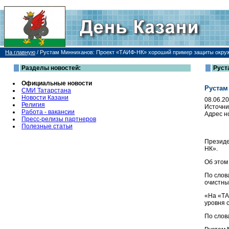
На главную
/
Рустам Минниханов: Проект «ТАИФ-НК» хороший пример защиты окру
Разделы новостей:
Руст
Официальные новости
Рустам
СМИ Татарстана
Новости Казани
08.06.2
Религия
Источни
Работа - вакансии
Адрес н
Пресс-релизы партнеров
Полезные статьи
Президе
НК».
Об этом
По слов
очистны
«На «ТА
уровня 
По слов