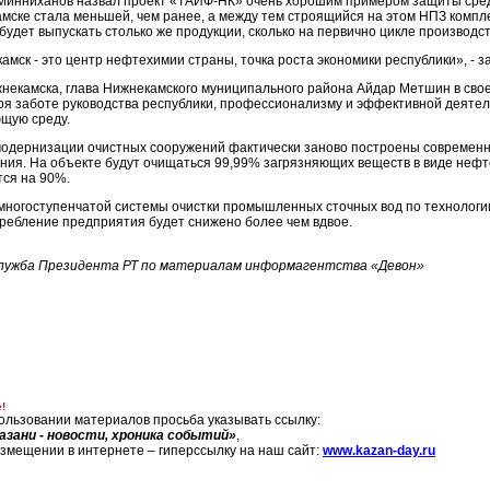
Минниханов назвал проект «ТАИФ-НК» очень хорошим примером защиты среды
мске стала меньшей, чем ранее, а между тем строящийся на этом НПЗ компле
 будет выпускать столько же продукции, сколько на первично цикле производ
амск - это центр нефтехимии страны, точка роста экономики республики», - 
некамска, глава Нижнекамского муниципального района Айдар Метшин в свое
ря заботе руководства республики, профессионализму и эффективной деятел
щую среду.
модернизации очистных сооружений фактически заново построены современ
ния. На объекте будут очищаться 99,99% загрязняющих веществ в виде неф
тся на 90%.
 многоступенчатой системы очистки промышленных сточных вод по технологии
ребление предприятия будет снижено более чем вдвое.
лужба Президента РТ по материалам информагентства «Девон»
!
ользовании материалов просьба указывать ссылку:
азани - новости, хроника событий»
,
азмещении в интернете – гиперссылку на наш сайт:
www.kazan-day.ru