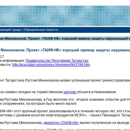
жающей среды | Официальные новости
ам Минниханов: Проект «ТАИФ-НК» хороший пример защиты окружающей 
 Минниханов: Проект «ТАИФ-НК» хороший пример защиты окружаю
017
к информации:
Правительство Республики Татарстан
овости:
http://prav.tatar.ru/rus/index.htm/news/943788.htm
нт Татарстана Рустам Минниханов назвал успешным проект реконструирова
 он заявил сегодня на торжественном
запуске
объекта в Нижнекамске.
ам Рустама Минниханова, в Год экологии это - второе знаковое событие для 
х сооружениях, на которые было много жалоб.
ИФ-НК» этот крупный проект реализовывался в течение четырех лет, его сто
системы с уровнем изъятия нефтепродуктов 99,9%», - сказал Президент Тата
ам Рустама Минниханова,
директор «ТАИФ-НК»
выпил полученную на выходе в