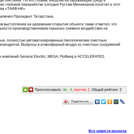
 обитания. По его словам, нагрузка на окружающую среду в
кс глубокой переработки (сегодня Рустам Минниханов посетил и этот
ства «ТАИФ-НК».
заключил Президент Татарстана.
м выступлении на церемонии открытия объекта также отметил, что
ьности производственников серьезно снижено воздействие на
ные, полностью автоматизированные биологические очистные
тепродуктов. Выбросы в атмосферный воздух из очистных сооружений
 компаний General Electric, MEGA, Flottweg и ACCELERATED,
Проголосовало:
За -
4
,
против:
2
. Общий рейтинг:
2
Поделиться…
Все новости раздела