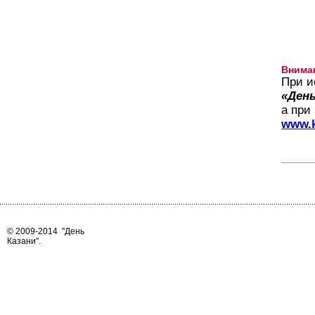
Внима
При и
«День
а при
www.k
© 2009-2014
"День
Казани"
.