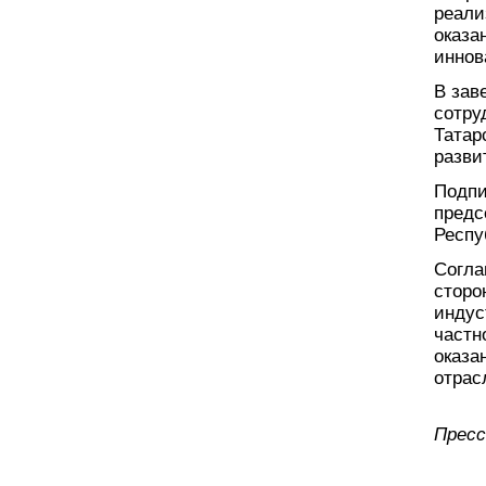
реали
оказа
иннов
В зав
сотру
Татар
разви
Подпи
предс
Респу
Согла
сторо
индус
частн
оказа
отрас
Пресс