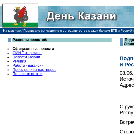
На главную
/
Подписано соглашение о сотрудничестве между банком ВТБ и Республ
Разделы новостей:
Подп
Офиц
Официальные новости
СМИ Татарстана
Новости Казани
Подп
Религия
и Ре
Работа - вакансии
Пресс-релизы партнеров
08.06
Полезные статьи
Источ
Адрес
С рук
Респу
Встре
Сторо