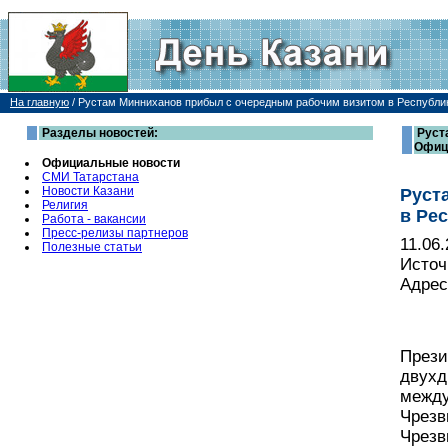
На главную
/
Рустам Минниханов прибыл с очередным рабочим визитом в Республи
Разделы новостей:
Руст
Офиц
Официальные новости
СМИ Татарстана
Новости Казани
Руст
Религия
в Ре
Работа - вакансии
Пресс-релизы партнеров
11.06
Полезные статьи
Источ
Адрес
Прези
двухд
между
Чрезв
Чрезв