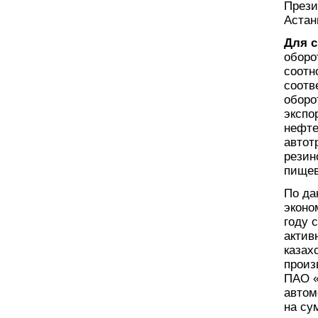
Прези
Астан
Для с
оборо
соотн
соотв
оборо
экспо
нефте
автот
резин
пищев
По да
эконо
году 
актив
казах
произ
ПАО «
автом
на су