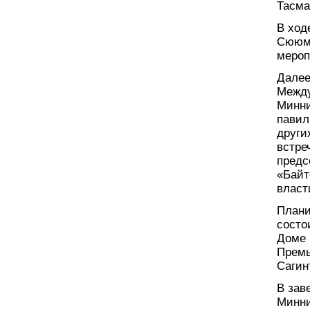
Тасма
В ход
Сююмб
мероп
Далее
Между
Минни
павил
други
встре
предс
«Байт
власт
Плани
состо
Доме 
Премь
Сагин
В зав
Минни