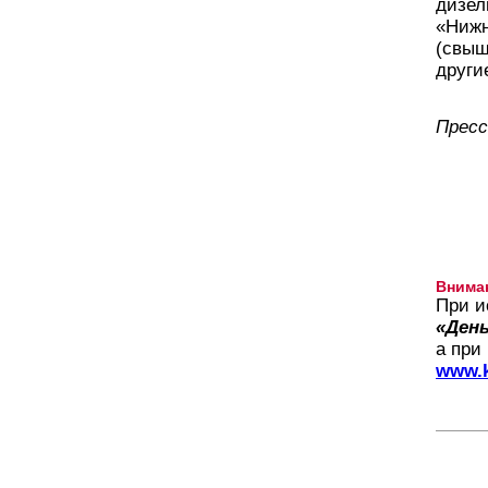
дизел
«Нижн
(свыш
други
Пресс
Внима
При и
«День
а при
www.k