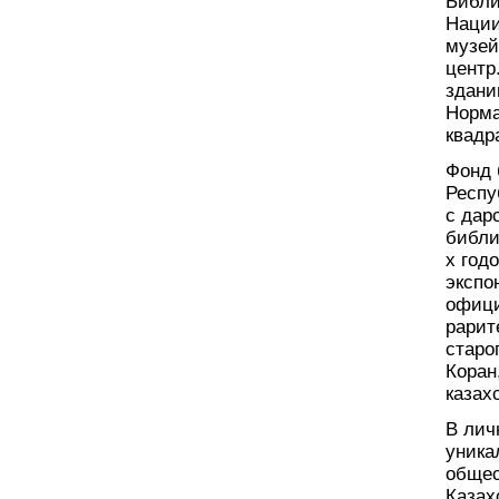
Библи
Нации
музей
центр
здани
Норма
квадр
Фонд 
Респу
с дар
библи
х год
экспо
офици
рарит
старо
Коран
казах
В лич
уника
общес
Казах