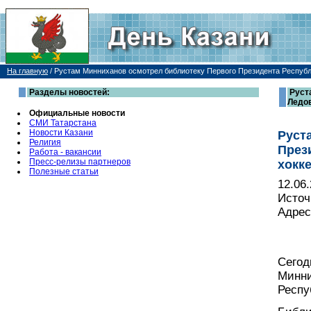
На главную
/
Рустам Минниханов осмотрел библиотеку Первого Президента Республ
Разделы новостей:
Руст
Ледов
Официальные новости
СМИ Татарстана
Новости Казани
Руст
Религия
През
Работа - вакансии
Пресс-релизы партнеров
хокк
Полезные статьи
12.06
Источ
Адрес
Сегод
Минни
Респу