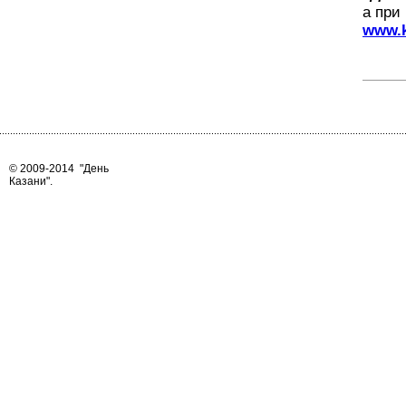
а при
www.k
© 2009-2014
"День
Казани"
.