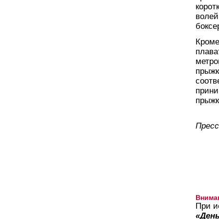
корот
волей
боксе
Кроме
плава
метро
прыжк
соотв
прини
прыжк
Пресс
Внима
При и
«День