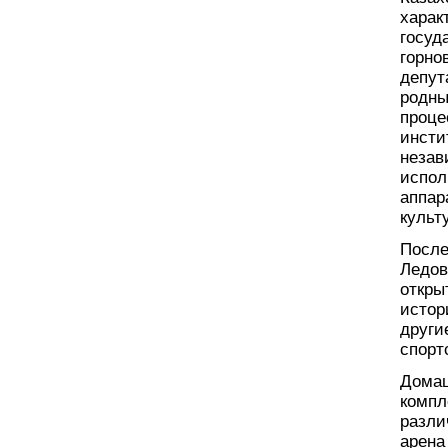
харак
госуд
горно
депут
родны
проце
инсти
незав
испол
аппар
культ
После
Ледов
откры
истор
други
спор
Домаш
компл
разли
арена