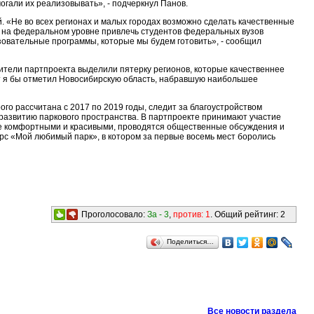
огали их реализовывать», - подчеркнул Панов.
 «Не во всех регионах и малых городах возможно сделать качественные
и на федеральном уровне привлечь студентов федеральных вузов
азовательные программы, которые мы будем готовить», - сообщил
вители партпроекта выделили пятерку регионов, которые качественнее
т я бы отметил Новосибирскую область, набравшую наибольшее
го рассчитана с 2017 по 2019 годы, следит за благоустройством
 развитию паркового пространства. В партпроекте принимают участие
лее комфортными и красивыми, проводятся общественные обсуждения и
рс «Мой любимый парк», в котором за первые восемь мест боролись
Проголосовало:
За -
3
,
против:
1
. Общий рейтинг:
2
Поделиться…
Все новости раздела