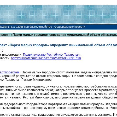
зательных работ при благоустройстве | Официальные новости
проект «Парки малых городов» определит минимальный объем обязательн
оект «Парки малых городов» определит минимальный объем обязат
017
к информации:
Правительство Республики Татарстан
овости:
http://prav.tatar.ru/rus/index.htm/news/963891.htm
артпроектом
«Парки малых городов» стоит ключевая задача – определить ми
ь хороший результат по итогам его реализации. Об этом заявил сегодня пре
ики Татарстан Рустам Минниханов.
артпроект стартовал недавно, он уже стал чрезвычайно востребованным, охв
ить минимальное количество работ, которые требуется провести в рамках обу
 это центр притяжения для людей, именно поэтому важно понять, что хотели б
екта», - заявил Рустам Минниханов, выступая на первом заседании обществе
ам федерального координатора партпроекта «Парки малых городов» Владими
ось выработать по-настоящему позитивные практики взаимодействия с обще
но, что старая механика, когда решения спускаются сверху вниз, устарела. 