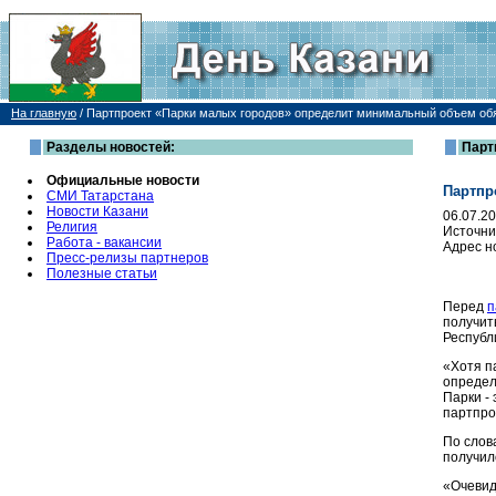
На главную
/
Партпроект «Парки малых городов» определит минимальный объем обя
Разделы новостей:
Парт
Официальные новости
Партпр
СМИ Татарстана
Новости Казани
06.07.2
Религия
Источни
Работа - вакансии
Адрес н
Пресс-релизы партнеров
Полезные статьи
Перед
п
получит
Республ
«Хотя п
определ
Парки -
партпро
По слов
получил
«Очевид