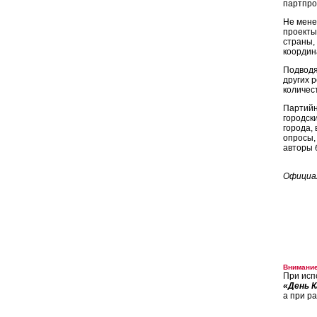
партпро
Не мене
проекты
страны,
координ
Подводя
других 
количест
Партийн
городск
города,
опросы,
авторы 
Официал
Внимание
При исп
«День К
а при р