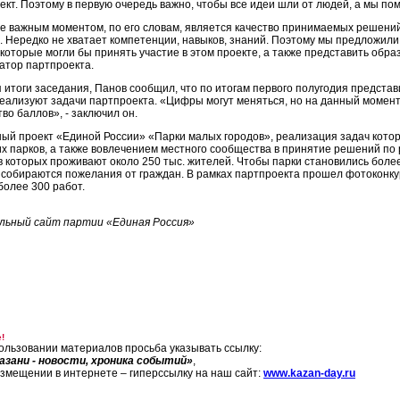
ект. Поэтому в первую очередь важно, чтобы все идеи шли от людей, а мы пом
е важным моментом, по его словам, является качество принимаемых решений.
. Нередко не хватает компетенции, навыков, знаний. Поэтому мы предложил
 которые могли бы принять участие в этом проекте, а также представить обр
атор партпроекта.
 итоги заседания, Панов сообщил, что по итогам первого полугодия предста
реализуют задачи партпроекта. «Цифры могут меняться, но на данный момен
во баллов», - заключил он.
ый проект «Единой России» «Парки малых городов», реализация задач которо
их парков, а также вовлечением местного сообщества в принятие решений по
 в которых проживают около 250 тыс. жителей. Чтобы парки становились бо
 собираются пожелания от граждан. В рамках партпроекта прошел фотоконку
более 300 работ.
ьный сайт партии «Единая Россия»
!
ользовании материалов просьба указывать ссылку:
азани - новости, хроника событий»
,
азмещении в интернете – гиперссылку на наш сайт:
www.kazan-day.ru