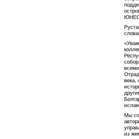
подде
остро
ЮНЕС
Руста
слова
«Уваж
колле
Респу
собор
всеми
Отрад
века,
истор
други
Болга
ислам
Мы со
автор
управ
из же