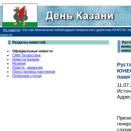
На главную
/
Рустам Минниханов поблагодарил генерального директора ЮНЕСКО Ири
новости
Разделы новостей:
Руст
внима
ново
Официальные новости
СМИ Татарстана
Новости Казани
Религия
Руст
Работа - вакансии
ЮНЕС
Пресс-релизы партнеров
Полезные статьи
памя
11.07
Источ
Адрес
Прези
генер
сохра