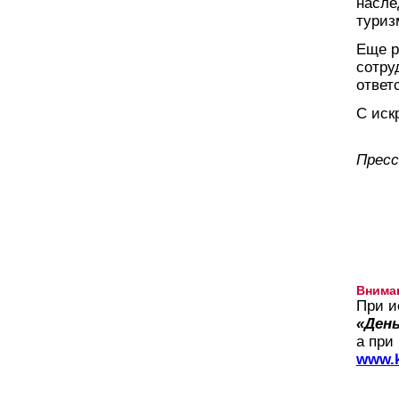
насле
туриз
Еще р
сотру
ответ
С иск
Пресс
Внима
При и
«День
а при
www.k