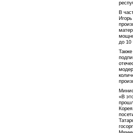
респу
В час
Игорь
произ
матер
мощно
до 10 
Также
подпи
отече
модер
колич
произ
Минис
«В эт
прошл
Корея
посет
Татар
госор
Минни