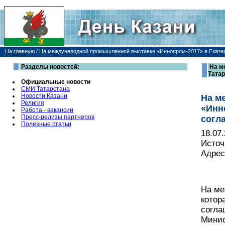
На главную
/
На международной промышленной выставке «Иннопром-2017» в Екатер
Разделы новостей:
На м
Татар
Официальные новости
СМИ Татарстана
Новости Казани
На м
Религия
«Инн
Работа - вакансии
Пресс-релизы партнеров
согл
Полезные статьи
18.07
Источ
Адрес
На ме
котор
согла
Минис