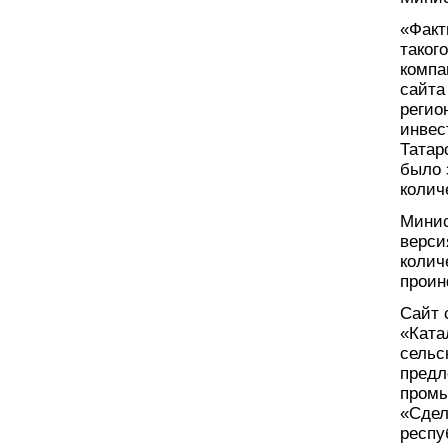
«Факт
таког
компа
сайта
регио
инвес
Татар
было 
колич
Минис
верси
колич
проин
Сайт 
«Ката
сельс
предл
промы
«Сдел
респу