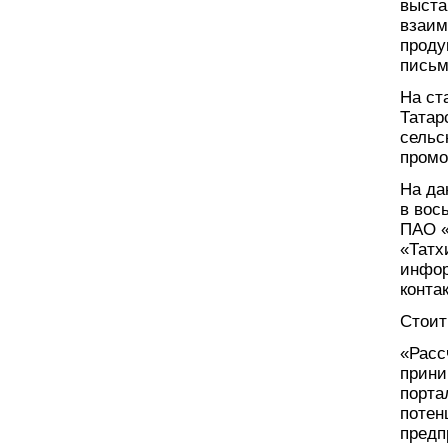
выста
взаим
проду
письм
На ст
Татар
сельс
промо
На да
в вос
ПАО «
«Татх
инфор
конта
Стоит
«Расс
прини
порта
потен
предп