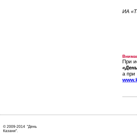
ИА «
Внима
При и
«День
а при
www.k
© 2009-2014
"День
Казани"
.