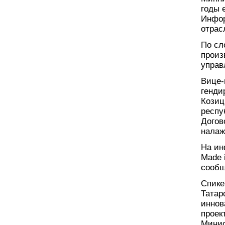
годы 
Инфор
отрас
По сл
произ
управ
Вице-
генди
Козиц
респу
Догов
налаж
На и
Made 
сообщ
Спике
Татар
иннов
проек
Минис