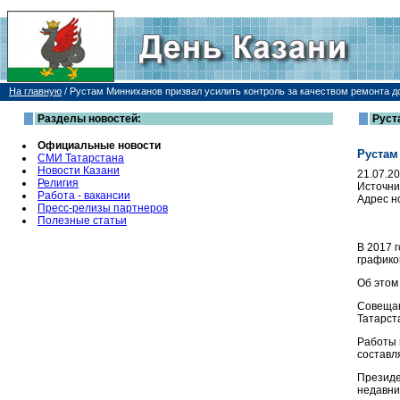
На главную
/
Рустам Минниханов призвал усилить контроль за качеством ремонта д
Разделы новостей:
Руст
Официальные новости
Рустам
СМИ Татарстана
Новости Казани
21.07.2
Религия
Источни
Работа - вакансии
Адрес н
Пресс-релизы партнеров
Полезные статьи
В 2017 
графико
Об этом
Совещан
Татарст
Работы 
составл
Президе
недавни