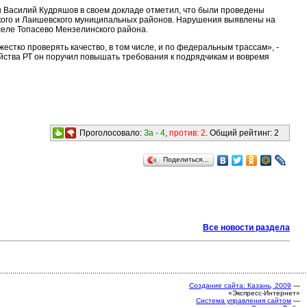
н Василий Кудряшов в своем докладе отметил, что были проведены
кого и Лаишевского муниципальных районов. Нарушения выявлены на
селе Топасево Мензелинского района.
естко проверять качество, в том числе, и по федеральным трассам», -
йства РТ он поручил повышать требования к подрядчикам и вовремя
Проголосовало:
За -
4
,
против:
2
. Общий рейтинг:
2
Поделиться…
Все новости раздела
Создание сайта: Казань, 2009
—
«Экспресс-Интернет»
Система управления сайтом
—