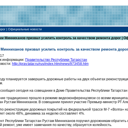
орог | Официальные новости
ам Минниханов призвал усилить контроль за качеством ремонта дорог | 
 Минниханов призвал усилить контроль за качеством ремонта доро
017
к информации:
Правительство Республики Татарстан
овости:
http://prav.tatar.ru/rus/index.htm/news/973458.htm
году планируется завершить дорожные работы на двух объектах реконструкци
м.
 сообщил сегодня на совещании в Доме Правительства Республики Татарстан
ие традиционно прошло в режиме видеоконференцсвязи со всеми муниципал
ан Рустам Минниханов. В совещании принял участие Премьер-министр РТ Ал
по реконструкции дорожных покрытий на федеральной трассе М-7 «Волга» н
яет около 48%, динамика за неделю составляет 4%.
нт Республики Татарстан Рустам Минниханов поручил дорожникам обратить ос
й ремонт, уже имеет замечания по качеству, образуется колейность.