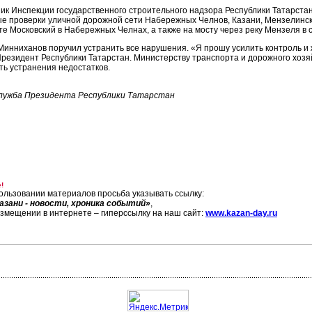
ик Инспекции государственного строительного надзора Республики Татарста
е проверки уличной дорожной сети Набережных Челнов, Казани, Мензелинс
те Московский в Набережных Челнах, а также на мосту через реку Мензеля в 
Минниханов поручил устранить все нарушения. «Я прошу усилить контроль и ж
Президент Республики Татарстан. Министерству транспорта и дорожного хозя
ть устранения недостатков.
лужба Президента Республики Татарстан
!
ользовании материалов просьба указывать ссылку:
азани - новости, хроника событий»
,
азмещении в интернете – гиперссылку на наш сайт:
www.kazan-day.ru