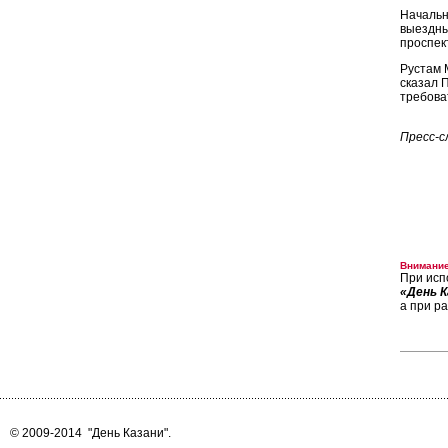
Начальн
выездны
проспек
Рустам 
сказал 
требова
Пресс-с
Внимание
При исп
«День К
а при р
© 2009-2014
"День Казани"
.