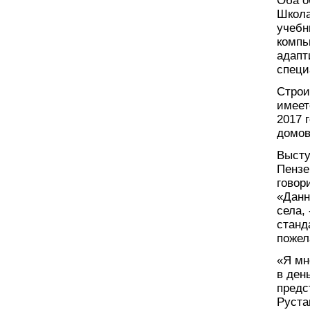
Оба о
Школа
учебн
компь
адапт
специ
Строи
имеет
2017 
домов
Высту
Пензе
говор
«Данн
села,
станд
пожел
«Я мн
в ден
предс
Руста