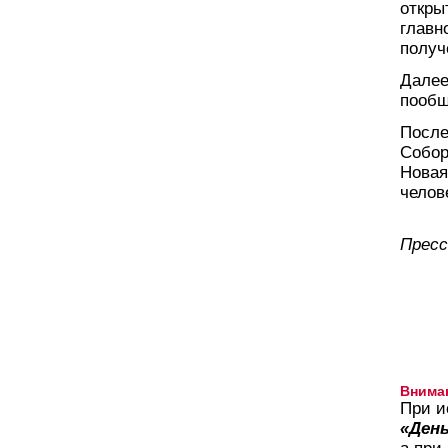
откры
главн
получ
Далее
пообщ
После
Собор
Новая
челов
Пресс
Внима
При и
«День