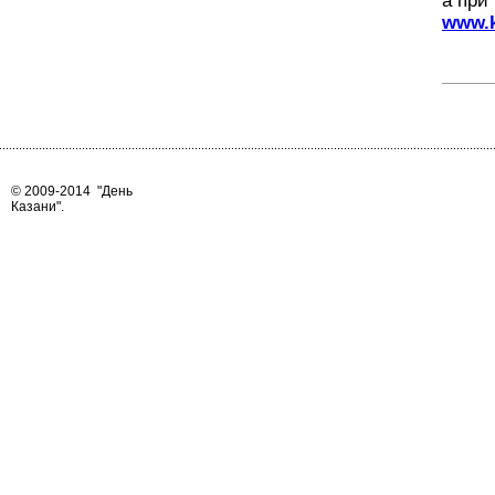
а при
www.k
© 2009-2014
"День
Казани"
.