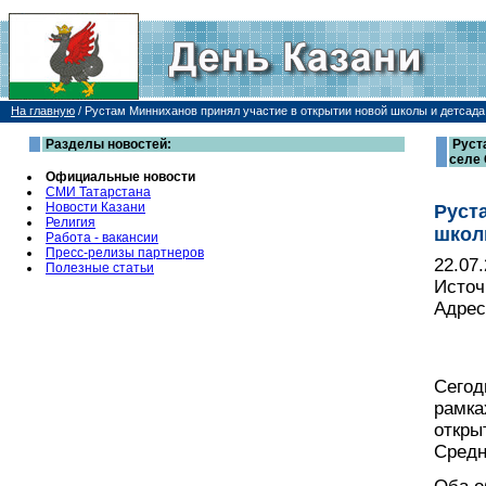
На главную
/
Рустам Минниханов принял участие в открытии новой школы и детсада
Разделы новостей:
Руст
селе
Официальные новости
СМИ Татарстана
Новости Казани
Руст
Религия
школ
Работа - вакансии
Пресс-релизы партнеров
22.07
Полезные статьи
Источ
Адрес
Сегод
рамка
откры
Средн