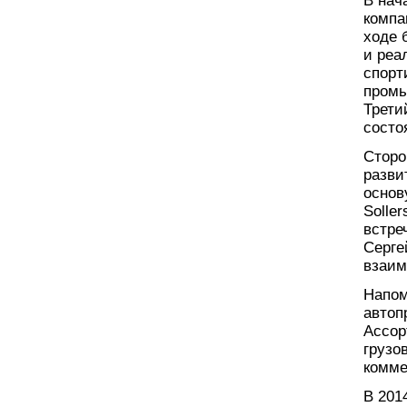
В нач
компа
ходе 
и реа
спорт
промы
Трети
состо
Сторо
разви
основ
Solle
встре
Серге
взаим
Напом
автоп
Ассор
грузо
комме
В 201