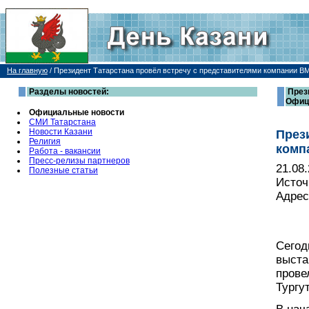
На главную
/
Президент Татарстана провёл встречу с представителями компании В
Разделы новостей:
През
Офиц
Официальные новости
СМИ Татарстана
Новости Казани
През
Религия
комп
Работа - вакансии
Пресс-релизы партнеров
21.08
Полезные статьи
Источ
Адрес
Сегод
выста
прове
Тургу