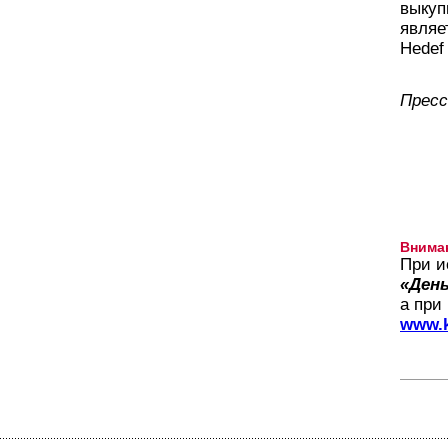
выкуп
являе
Hedef
Пресс
Внима
При и
«День
а при
www.k