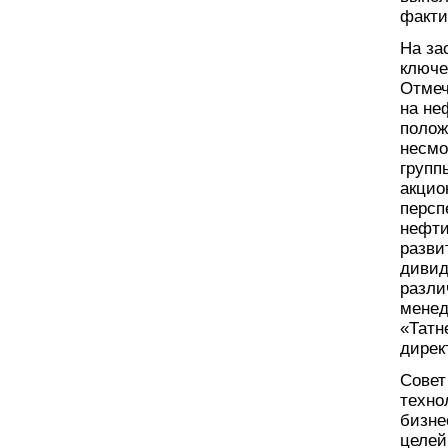
факти
На за
ключе
Отмеч
на не
полож
несмо
групп
акцио
персп
нефти
разви
дивид
разли
менед
«Татн
дирек
Совет
техно
бизне
целей