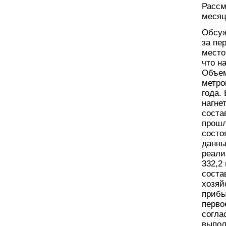
Рассм
месяц
Обсуж
за пе
место
что н
Объем
метро
года.
нагне
соста
прошл
состо
данны
реали
332,2
соста
хозяй
прибы
перво
согла
выпол