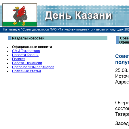
На главную
/
Совет директоров ПАО «Татнефть» подвел итоги первого полугодия 20
Разделы новостей:
Сове
Офиц
Официальные новости
СМИ Татарстана
Новости Казани
Сове
Религия
полу
Работа - вакансии
Пресс-релизы партнеров
25.08
Полезные статьи
Источ
Адрес
Очере
состо
Татар
Засед