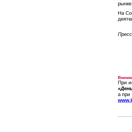
рынке
На Со
деяте
Пресс
Внима
При и
«День
а при
www.k