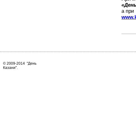
«День
а при
www.k
© 2009-2014
"День
Казани"
.