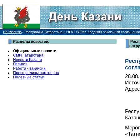
На главную
/
Республика Татарстана и ООО «УГМК-Холдинг» заключили соглашение
Разделы новостей:
Респ
сотру
Официальные новости
СМИ Татарстана
Новости Казани
Респ
Религия
согл
Работа - вакансии
Пресс-релизы партнеров
28.08
Полезные статьи
Источ
Адрес
Респу
Казан
Мероп
«Татн