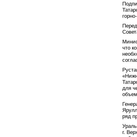
Подпи
Татар
горно
Перед
Совет
Минис
что к
необх
согла
Руста
«Нижн
Татар
для ч
объем
Генер
Ярулл
ряд п
Ураль
г. Ве