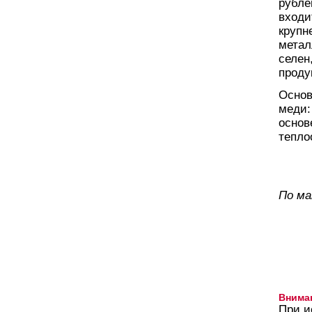
рубле
входи
крупн
метал
селен
проду
Основ
меди:
основ
тепло
По м
Внима
При и